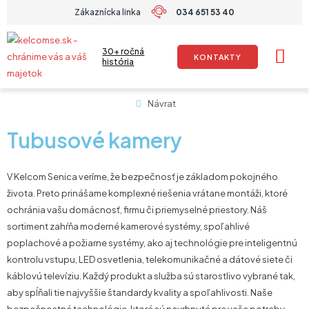
Preskočiť
Zákaznícka linka
034 651 53 40
na
obsah
30+ ročná
KONTAKTY
história
Návrat
Tubusové kamery
V Kelcom Senica veríme, že bezpečnosť je základom pokojného
života. Preto prinášame komplexné riešenia vrátane montáži, ktoré
ochránia vašu domácnosť, firmu či priemyselné priestory. Náš
sortiment zahŕňa moderné kamerové systémy, spoľahlivé
poplachové a požiarne systémy, ako aj technológie pre inteligentnú
kontrolu vstupu, LED osvetlenia, telekomunikačné a dátové siete či
káblovú televíziu. Každý produkt a služba sú starostlivo vybrané tak,
aby spĺňali tie najvyššie štandardy kvality a spoľahlivosti. Naše