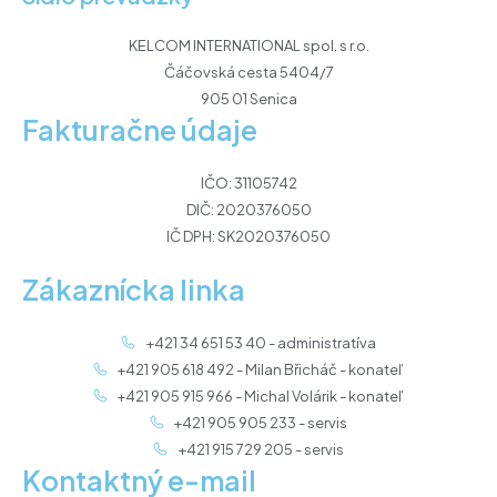
KELCOM INTERNATIONAL spol. s r.o.
Čáčovská cesta 5404/7
905 01 Senica
Fakturačne údaje
IČO: 31105742
DIČ: 2020376050
IČ DPH: SK2020376050
Zákaznícka linka
+421 34 651 53 40 - administratíva
+421 905 618 492 - Milan Břicháč - konateľ
+421 905 915 966 - Michal Volárik - konateľ
+421 905 905 233 - servis
+421 915 729 205 - servis
Kontaktný e-mail