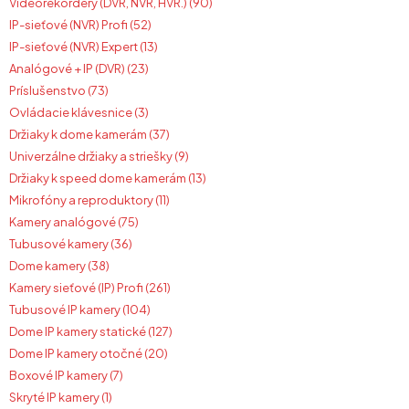
Videorekordéry (DVR, NVR, HVR.) (90)
IP-sieťové (NVR) Profi (52)
IP-sieťové (NVR) Expert (13)
Analógové + IP (DVR) (23)
Príslušenstvo (73)
Ovládacie klávesnice (3)
Držiaky k dome kamerám (37)
Univerzálne držiaky a striešky (9)
Držiaky k speed dome kamerám (13)
Mikrofóny a reproduktory (11)
Kamery analógové (75)
Tubusové kamery (36)
Dome kamery (38)
Kamery sieťové (IP) Profi (261)
Tubusové IP kamery (104)
Dome IP kamery statické (127)
Dome IP kamery otočné (20)
Boxové IP kamery (7)
Skryté IP kamery (1)