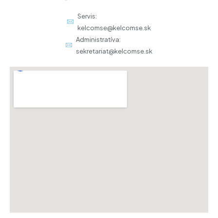
Servis:
kelcomse@kelcomse.sk
Administratíva:
sekretariat@kelcomse.sk