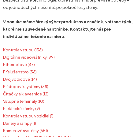
bezpečnostné technológie, ktoré sú navrhnuté pre vaše potreby –
od jednoduchých riešení až po pokročilé systémy.
V ponuke máme široký výber produktov a značiek, vrátane tých,
ktoré nie sú uvedené na stránke. Kontaktujte nás pre
individuálne riešenie na mieru.
Kontrola vstupu (138)
Digitálne videovrátniky (99)
Ethernetové (47)
Príslušenstvo (38)
Dvojvodičové (14)
Prístupové systémy (38)
Čítačky a klávesnice (12)
Vstupné terminály (10)
Elektrické zámky (9)
Kontrola vstupu vozidiel (1)
Bariéry a rampy (1)
Kamerové systémy (551)