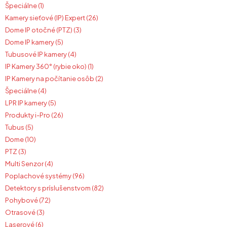
Špeciálne (1)
Kamery sieťové (IP) Expert (26)
Dome IP otočné (PTZ) (3)
Dome IP kamery (5)
Tubusové IP kamery (4)
IP Kamery 360° (rybie oko) (1)
IP Kamery na počítanie osôb (2)
Špeciálne (4)
LPR IP kamery (5)
Produkty i-Pro (26)
Tubus (5)
Dome (10)
PTZ (3)
Multi Senzor (4)
Poplachové systémy (96)
Detektory s príslušenstvom (82)
Pohybové (72)
Otrasové (3)
Laserové (6)