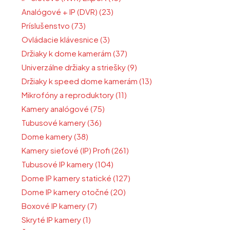
Analógové + IP (DVR) (23)
Príslušenstvo (73)
Ovládacie klávesnice (3)
Držiaky k dome kamerám (37)
Univerzálne držiaky a striešky (9)
Držiaky k speed dome kamerám (13)
Mikrofóny a reproduktory (11)
Kamery analógové (75)
Tubusové kamery (36)
Dome kamery (38)
Kamery sieťové (IP) Profi (261)
Tubusové IP kamery (104)
Dome IP kamery statické (127)
Dome IP kamery otočné (20)
Boxové IP kamery (7)
Skryté IP kamery (1)