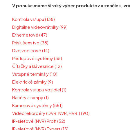
V ponuke máme široký výber produktov a značiek, vráta
Kontrola vstupu (138)
Digitálne videovrátniky (99)
Ethernetové (47)
Príslušenstvo (38)
Dvojvodičové (14)
Prístupové systémy (38)
Čítačky a klávesnice (12)
Vstupné terminály (10)
Elektrické zámky (9)
Kontrola vstupu vozidiel (1)
Bariéry a rampy (1)
Kamerové systémy (551)
Videorekordéry (DVR, NVR, HVR.) (90)
IP-sieťové (NVR) Profi (52)
IP-sieťové (NVR) Expert (13)