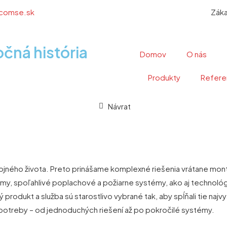
comse.sk
Záka
očná história
Domov
O nás
Produkty
Refere
Návrat
ného života. Preto prinášame komplexné riešenia vrátane montá
, spoľahlivé poplachové a požiarne systémy, ako aj technológie
produkt a služba sú starostlivo vybrané tak, aby spĺňali tie najvy
potreby – od jednoduchých riešení až po pokročilé systémy.