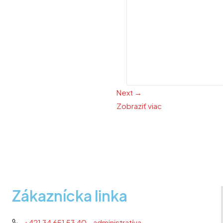
Next →
Zobraziť viac
Zákaznícka linka
+421 34 651 53 40 - administratíva