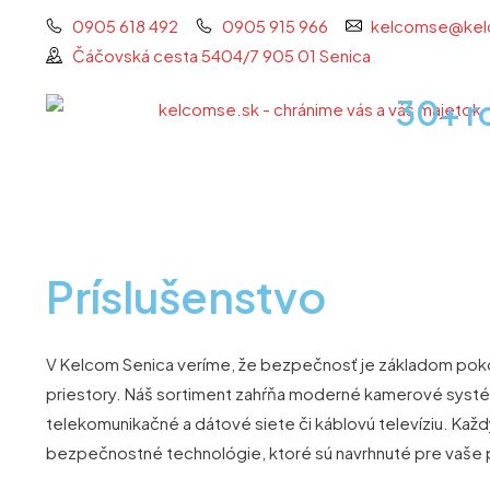
Preskočiť
0905 618 492
0905 915 966
kelcomse@kel
na
Čáčovská cesta 5404/7 905 01 Senica
obsah
30+ r
Príslušenstvo
V Kelcom Senica veríme, že bezpečnosť je základom pokoj
priestory. Náš sortiment zahŕňa moderné kamerové systémy
telekomunikačné a dátové siete či káblovú televíziu. Každý 
bezpečnostné technológie, ktoré sú navrhnuté pre vaše 