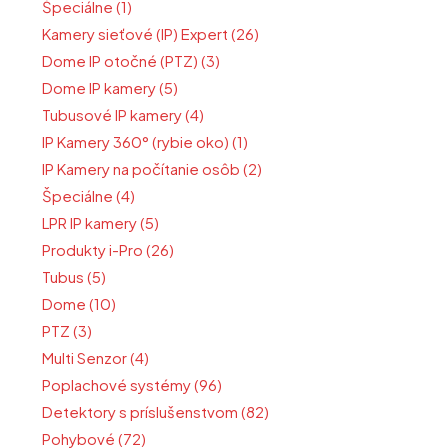
Špeciálne (1)
Kamery sieťové (IP) Expert (26)
Dome IP otočné (PTZ) (3)
Dome IP kamery (5)
Tubusové IP kamery (4)
IP Kamery 360° (rybie oko) (1)
IP Kamery na počítanie osôb (2)
Špeciálne (4)
LPR IP kamery (5)
Produkty i-Pro (26)
Tubus (5)
Dome (10)
PTZ (3)
Multi Senzor (4)
Poplachové systémy (96)
Detektory s príslušenstvom (82)
Pohybové (72)