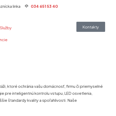
znícka linka
034 651 53 40
Kontakty
Služby
ncie
ži, ktoré ochránia vašu domácnosť, firmu či priemyselné
 pre inteligentnú kontrolu vstupu, LED osvetlenia,
ššie štandardy kvality a spoľahlivosti. Naše