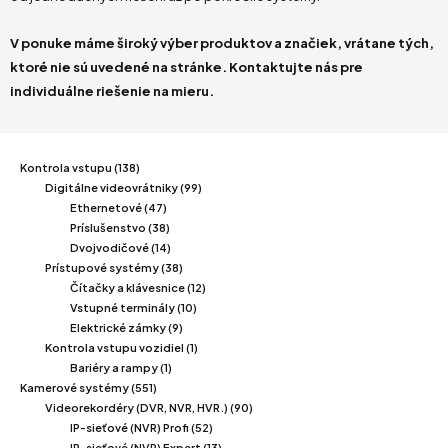
V ponuke máme široký výber produktov a značiek, vrátane tých,
ktoré nie sú uvedené na stránke. Kontaktujte nás pre
individuálne riešenie na mieru.
Kontrola vstupu (138)
Digitálne videovrátniky (99)
Ethernetové (47)
Príslušenstvo (38)
Dvojvodičové (14)
Prístupové systémy (38)
Čítačky a klávesnice (12)
Vstupné terminály (10)
Elektrické zámky (9)
Kontrola vstupu vozidiel (1)
Bariéry a rampy (1)
Kamerové systémy (551)
Videorekordéry (DVR, NVR, HVR.) (90)
IP-sieťové (NVR) Profi (52)
IP-sieťové (NVR) Expert (13)