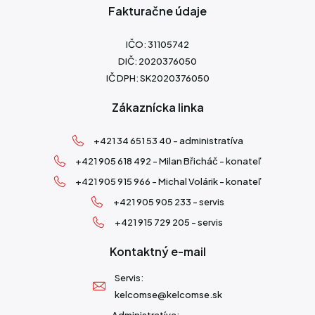
Fakturačne údaje
IČO: 31105742
DIČ: 2020376050
IČ DPH: SK2020376050
Zákaznícka linka
+421 34 651 53 40 - administratíva
+421 905 618 492 - Milan Břicháč - konateľ
+421 905 915 966 - Michal Volárik - konateľ
+421 905 905 233 - servis
+421 915 729 205 - servis
Kontaktný e-mail
Servis:
kelcomse@kelcomse.sk
Administratíva: