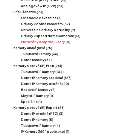
Analógové + IP (DVR) (23)
Príslušenstvo (73)
Ovládacie klávesnice (3)
Držiaky k dome kamerám (37)
Univerzálne držiaky a striešky (9)
Držiaky k speed dome kamerám (13)
Mikrofóny a reproduktory (11)
Kamery analógové (75)
Tubusové kamery (36)
Dome kamery (38)
Kamery sieťové (IP) Profi (261)
Tubusové IP kamery (104)
Dome IP kamery statické (127)
Dome IP kamery otočné (20)
Boxové IP kamery (7)
Skryté IP kamery (1)
Špeciálne (1)
Kamery sieťové (IP) Expert (26)
Dome IP otočné (PTZ) (3)
Dome IP kamery (5)
Tubusové IP kamery (4)
IP Kamery 360° (rybie oko) (1)