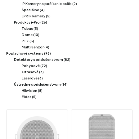
IP Kamery na počítanie osôb (2)
Špeciálne (4)
LPR IP kamery (5)
Produkty i-Pro (26)
Tubus (5)
Dome (10)
PTZ (3)
Multi Senzor (4)
Poplachové systémy (96)
Detektory s príslušenstvom (82)
Pohybové (72)
Otrasové (3)
Laserové (6)
Ústredne s príslušenstvom (14)
Hikvision (8)
Eldes (5)