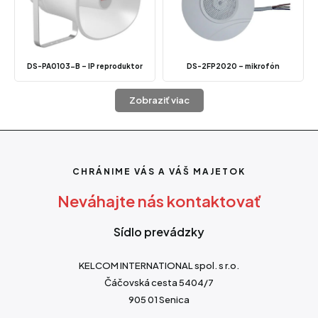
DS-PA0103-B – IP reproduktor
DS-2FP2020 – mikrofón
Zobraziť viac
CHRÁNIME VÁS A VÁŠ MAJETOK
Neváhajte nás kontaktovať
Sídlo prevádzky
KELCOM INTERNATIONAL spol. s r.o.
Čáčovská cesta 5404/7
905 01 Senica