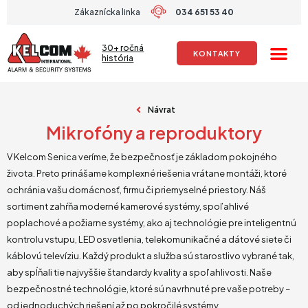
Preskočiť
Zákaznícka linka
034 651 53 40
na
obsah
30+ ročná
KONTAKTY
história
Návrat
Mikrofóny a reproduktory
V Kelcom Senica veríme, že bezpečnosť je základom pokojného
života. Preto prinášame komplexné riešenia vrátane montáži, ktoré
ochránia vašu domácnosť, firmu či priemyselné priestory. Náš
sortiment zahŕňa moderné kamerové systémy, spoľahlivé
poplachové a požiarne systémy, ako aj technológie pre inteligentnú
kontrolu vstupu, LED osvetlenia, telekomunikačné a dátové siete či
káblovú televíziu. Každý produkt a služba sú starostlivo vybrané tak,
aby spĺňali tie najvyššie štandardy kvality a spoľahlivosti. Naše
bezpečnostné technológie, ktoré sú navrhnuté pre vaše potreby –
od jednoduchých riešení až po pokročilé systémy.