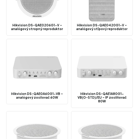
Hikvision DS-QAE0206G1-V –
Hikvision DS-QAE0420G1-V –
analógový stropný reproduktor
analógový stĺpový reproduktor
Hikvision DS-QAE0A60G1-VB –
Hikvision DS-QAE1A80G1-
analógový zosilovač 60W
VB(O-STD)/EU – IP zosilňovač
80W