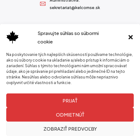
sekretariat@kelcomse.sk
Spravujte súhlas so súbormi
cookie
Na poskytovanie tých najlepších skúseností používame technológie,
ako sú súbory cookie na ukladanie a/alebo prístup k informáciám o
zariadení. Súhlas s týmito technológiami nám umožní spracovávať
údaje, ako je správanie pri prehliadaní alebo jedinečné ID na tejto
stránke. Nesúhlas alebo odvolanie súhlasu môže nepriaznivo
ovplyvniť určité vlastnosti a funkcie.
PRIJAŤ
ODMIETNÚŤ
ZOBRAZIŤ PREDVOĽBY