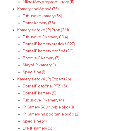
Mikrofóny a reproduktory (11)
Kamery analógové (75)
Tubusové kamery (36)
Dome kamery (38)
Kamery sieťové (IP) Profi (261)
Tubusové IP kamery (104)
Dome IP kamery statické (127)
Dome IP kamery otočné (20)
Boxové IP kamery (7)
Skryté IP kamery (1)
Špeciálne (1)
Kamery sieťové (IP) Expert (26)
Dome IP otočné (PTZ) (3)
Dome IP kamery (5)
Tubusové IP kamery (4)
IP Kamery 360° (rybie oko) (1)
IP Kamery na počítanie osôb (2)
Špeciálne (4)
LPR IP kamery (5)