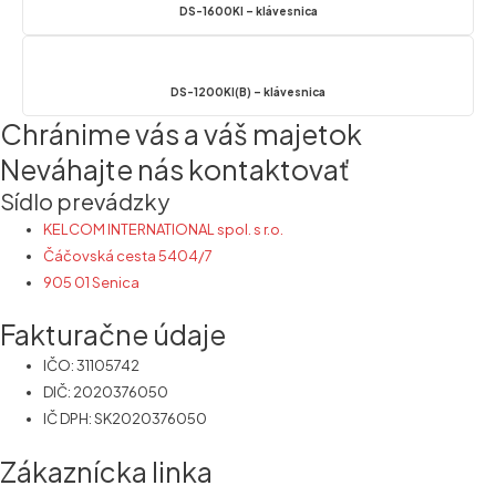
DS-1600KI – klávesnica
DS-1200KI(B) – klávesnica
Chránime vás a váš majetok
Neváhajte nás kontaktovať
Sídlo prevádzky
KELCOM INTERNATIONAL spol. s r.o.
Čáčovská cesta 5404/7
905 01 Senica
Fakturačne údaje
IČO: 31105742
DIČ: 2020376050
IČ DPH: SK2020376050
Zákaznícka linka