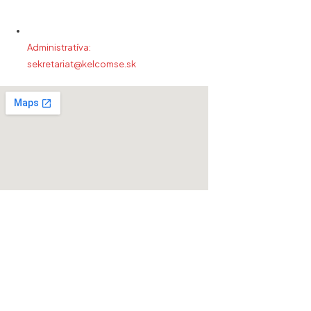
Administratíva:
sekretariat@kelcomse.sk