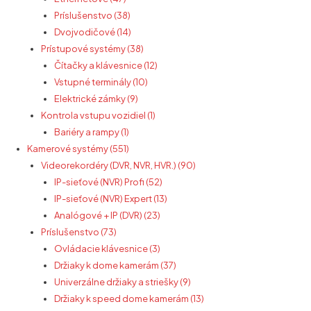
Príslušenstvo (38)
Dvojvodičové (14)
Prístupové systémy (38)
Čítačky a klávesnice (12)
Vstupné terminály (10)
Elektrické zámky (9)
Kontrola vstupu vozidiel (1)
Bariéry a rampy (1)
Kamerové systémy (551)
Videorekordéry (DVR, NVR, HVR.) (90)
IP-sieťové (NVR) Profi (52)
IP-sieťové (NVR) Expert (13)
Analógové + IP (DVR) (23)
Príslušenstvo (73)
Ovládacie klávesnice (3)
Držiaky k dome kamerám (37)
Univerzálne držiaky a striešky (9)
Držiaky k speed dome kamerám (13)