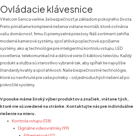
Ovládacie klávesnice
V Kelcom Senica veríme, že bezpečnosť je základom pokojného života.
Preto prinášame komplexné riešenia vrátane montáži, ktoré ochránia
vašu domácnosť, firmu či priemyselné priestory. Náš sortiment zahŕňa
moderné kamerové systémy, spoľahlivé poplachové a požiarne
systémy, ako aj technológie pre inteligentnú kontrolu vstupu, LED
osvetlenia, telekomunikačné a dátové siete či káblovú televíziu. Každý
produkt a služba sú starostlivo vybrané tak, aby spĺňali tie najvyššie
štandardy kvality a spoľahlivosti. Naše bezpečnostné technológie,
ktoré sú navrhnuté pre vaše potreby – od jednoduchých riešení až po
pokročilé systémy.
V ponuke máme široký výber produktov a značiek, vrátane tých,
ktoré nie sú uvedené na stránke. Kontaktujte nás pre individuálne
riešenie na mieru.
Kontrola vstupu (138)
Digitálne videovrátniky (99)
Ethernetové (47)