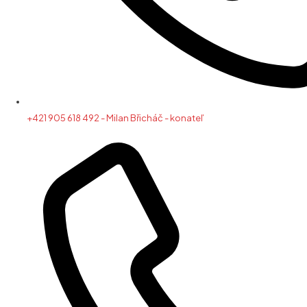
+421 905 618 492 - Milan Břicháč - konateľ