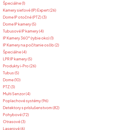
Špeciálne (1)
Kamery sieťové (IP) Expert (26)
Dome IP otočné (PTZ) (3)
Dome IP kamery (5)
Tubusové IP kamery (4)
IP Kamery 360° (rybie oko) (1)
IP Kamery na počítanie osôb (2)
Špeciálne (4)
LPR IP kamery (5)
Produkty i-Pro (26)
Tubus (5)
Dome (10)
PTZ (3)
Multi Senzor (4)
Poplachové systémy (96)
Detektory s príslušenstvom (82)
Pohybové (72)
Otrasové (3)
Laserové (6)