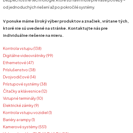
bezpečnostné technológie, ktoré sú navrhnuté pre vaše potreby –
od jednoduchých riešení až po pokročilé systémy.
V ponuke máme široký výber produktov a značiek, vrátane tých,
ktoré nie sú uvedené na stránke. Kontaktujte nás pre
individuálne riešenie na mieru.
Kontrola vstupu (138)
Digitálne videovrátniky (99)
Ethernetové (47)
Príslušenstvo (38)
Dvojvodičové (14)
Prístupové systémy (38)
Čítačky a klávesnice (12)
Vstupné terminály (10)
Elektrické zámky (9)
Kontrola vstupu vozidiel (1)
Bariéry a rampy (1)
Kamerové systémy (551)