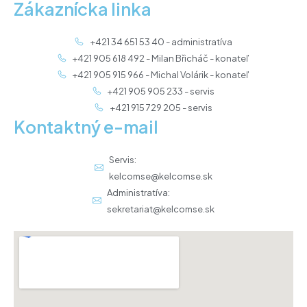
Zákaznícka linka
+421 34 651 53 40 - administratíva
+421 905 618 492 - Milan Břicháč - konateľ
+421 905 915 966 - Michal Volárik - konateľ
+421 905 905 233 - servis
+421 915 729 205 - servis
Kontaktný e-mail
Servis:
kelcomse@kelcomse.sk
Administratíva:
sekretariat@kelcomse.sk