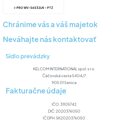
i-PRO WV-S6532LN – PTZ
Chránime vás a váš majetok
Neváhajte nás kontaktovať
Sídlo prevádzky
KELCOM INTERNATIONAL spol. s r.o.
Čáčovská cesta 5404/7
905 01 Senica
Fakturačne údaje
IČO: 31105742
DIČ: 2020376050
IČ DPH: SK2020376050