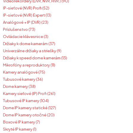
Videorekordéry (DVR, NVR, HVR.) (90)
IP-sieťové (NVR) Profi (52)
IP-sieťové (NVR) Expert (13)
Analógové + IP (DVR) (23)
Príslušenstvo (73)
Ovládacie klávesnice (3)
Držiaky k dome kamerám (37)
Univerzálne držiaky a striešky (9)
Držiaky k speed dome kamerám (13)
Mikrofóny a reproduktory (11)
Kamery analógové (75)
Tubusové kamery (36)
Dome kamery (38)
Kamery sieťové (IP) Profi (261)
Tubusové IP kamery (104)
Dome IP kamery statické (127)
Dome IP kamery otočné (20)
Boxové IP kamery (7)
Skryté IP kamery (1)