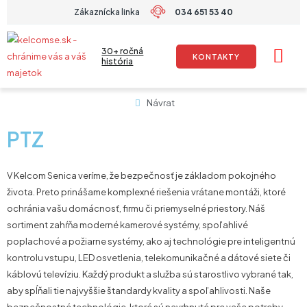
Preskočiť
Zákaznícka linka
034 651 53 40
na
obsah
30+ ročná
KONTAKTY
história
Návrat
PTZ
V Kelcom Senica veríme, že bezpečnosť je základom pokojného
života. Preto prinášame komplexné riešenia vrátane montáži, ktoré
ochránia vašu domácnosť, firmu či priemyselné priestory. Náš
sortiment zahŕňa moderné kamerové systémy, spoľahlivé
poplachové a požiarne systémy, ako aj technológie pre inteligentnú
kontrolu vstupu, LED osvetlenia, telekomunikačné a dátové siete či
káblovú televíziu. Každý produkt a služba sú starostlivo vybrané tak,
aby spĺňali tie najvyššie štandardy kvality a spoľahlivosti. Naše