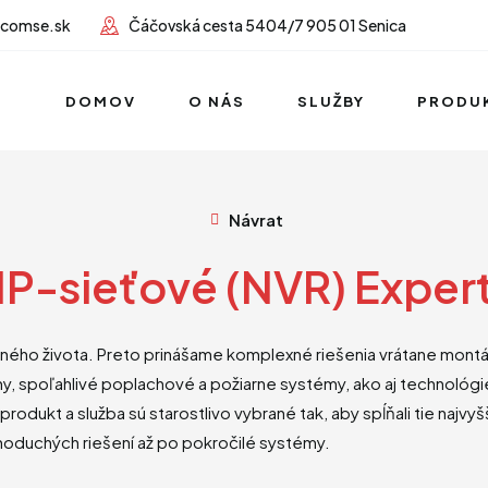
lcomse.sk
Čáčovská cesta 5404/7 905 01 Senica
DOMOV
O NÁS
SLUŽBY
PRODU
Návrat
IP-sieťové (NVR) Exper
ého života. Preto prinášame komplexné riešenia vrátane montáži
 spoľahlivé poplachové a požiarne systémy, ako aj technológie 
rodukt a služba sú starostlivo vybrané tak, aby spĺňali tie najv
noduchých riešení až po pokročilé systémy.