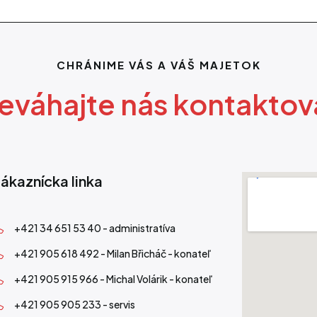
CHRÁNIME VÁS A VÁŠ MAJETOK
eváhajte nás kontaktov
ákaznícka linka
+421 34 651 53 40 - administratíva
+421 905 618 492 - Milan Břicháč - konateľ
+421 905 915 966 - Michal Volárik - konateľ
+421 905 905 233 - servis