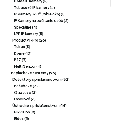
Dome IP kamery (5)
Tubusové IP kamery (4)
IP Kamery 360° (rybie oko) (1)
IP Kamery na počítanie osôb (2)
Špeciálne (4)
LPR IP kamery (5)
Produkty i-Pro (26)
Tubus (5)
Dome (10)
PTZ (3)
Multi Senzor (4)
Poplachové systémy (96)
Detektory s príslušenstvom (82)
Pohybové (72)
Otrasové (3)
Laserové (6)
Ústredne s príslušenstvom (14)
Hikvision (8)
Eldes (5)