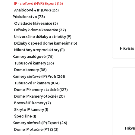
IP-sieťové (NVR) Expert (13)
Analógové + IP (DVR) (23)
Príslušenstvo (73)
Ovládacie klávesnice (3)
Držiaky k dome kamerám (37)
Univerzálne držiaky a striešky (9)
Držiaky k speed dome kamerám (13)
Hikvisi
Mikrofóny a reproduktory (11)
Kamery analógové (75)
Tubusové kamery (36)
Dome kamery (38)
Kamery sieťové (IP) Profi (261)
Tubusové IP kamery (104)
Dome IP kamery statické (127)
Dome IP kamery otočné (20)
Boxové IP kamery (7)
Skryté IP kamery (1)
Špeciálne (1)
Kamery sieťové (IP) Expert (26)
Hikvi
Dome IP otočné (PTZ) (3)