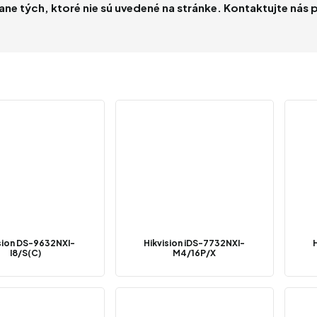
e tých, ktoré nie sú uvedené na stránke. Kontaktujte nás pr
sion DS-9632NXI-
Hikvision iDS-7732NXI-
I8/S(C)
M4/16P/X