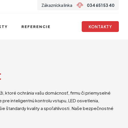
Zákaznícka linka
034 651 53 40
KONTAKTY
KTY
REFERENCIE
t
, ktoré ochránia vašu domácnosť, firmu či priemyselné
pre inteligentnú kontrolu vstupu, LED osvetlenia,
yššie štandardy kvality a spoľahlivosti. Naše bezpečnostné