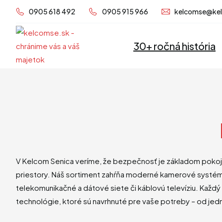
Preskočiť
0905 618 492
0905 915 966
kelcomse@ke
na
obsah
30+ ročná história
V Kelcom Senica veríme, že bezpečnosť je základom pokojn
priestory. Náš sortiment zahŕňa moderné kamerové systémy,
telekomunikačné a dátové siete či káblovú televíziu. Každý p
technológie, ktoré sú navrhnuté pre vaše potreby – od jed