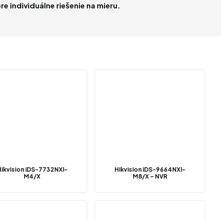
e individuálne riešenie na mieru.
Hikvision iDS-7732NXI-
Hikvision iDS-9664NXI-
M4/X
M8/X – NVR