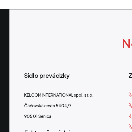
N
Sídlo prevádzky
Z
KELCOM INTERNATIONAL spol. s r.o.
Čáčovská cesta 5404/7
905 01 Senica