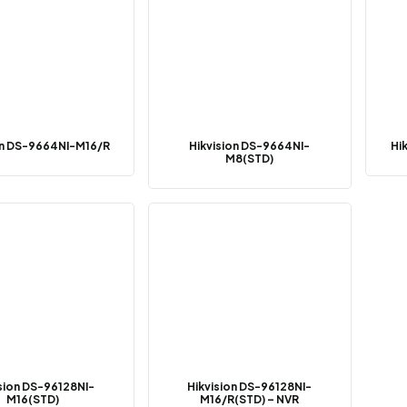
on DS-9664NI-M16/R
Hikvision DS-9664NI-
Hi
M8(STD)
sion DS-96128NI-
Hikvision DS-96128NI-
M16(STD)
M16/R(STD) – NVR