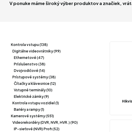
V ponuke máme široký výber produktov a značiek, vrátan
Kontrola vstupu (138)
Digitálne videovrátniky (99)
Ethernetové (47)
Príslušenstvo (38)
Dvojvodičové (14)
Prístupové systémy (38)
Čítačky a klávesnice (12)
Vstupné terminály (10)
Elektrické zámky (9)
Hikvi
Kontrola vstupu vozidiel (1)
Bariéry a rampy (1)
Kamerové systémy (551)
Videorekordéry (DVR, NVR, HVR.) (90)
IP-sieťové (NVR) Profi (52)