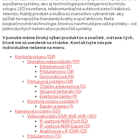
a požiarne systémy, ako aj technológie pre inteligentnú kontrolu
vstupu, LED osvetlenia, telekomunikačné a dátové siete či káblovú
televíziu. Každý produkt a služba sú starostlivo vybrané tak, aby
spĺňali tie najvyššie štandardy kvality a spoľahlivosti. Naše
bezpečnostné technológie, ktoré sú navrhnuté pre vaše potreby – od
jednoduchých riešení až po pokročilé systémy.
V ponuke máme široký výber produktov a značiek, vrátane tých,
ktoré nie sú uvedené na stránke. Kontaktujte nás pre
individuálne riešenie na mieru.
Kontrola vstupu (138)
Digitálne videovrátniky (99)
Ethernetové (47)
Príslušenstvo (38)
Dvojvodičové (14)
Prístupové systémy (38)
Čítačky a klávesnice (12)
Vstupné terminály (10)
Elektrické zámky (9)
Kontrola vstupu vozidiel (1)
Bariéry a rampy (1)
Kamerové systémy (551)
Videorekordéry (DVR, NVR, HVR.) (90)
IP-sieťové (NVR) Profi (52)
IP-sieťové (NVR) Expert (13)
Analógové + IP (DVR) (23)
Príslušenstvo (73)