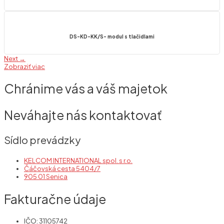
DS-KD-KK/S- modul s tlačidlami
Next →
Zobraziť viac
Chránime vás a váš majetok
Neváhajte nás kontaktovať
Sídlo prevádzky
KELCOM INTERNATIONAL spol. s r.o.
Čáčovská cesta 5404/7
905 01 Senica
Fakturačne údaje
IČO: 31105742