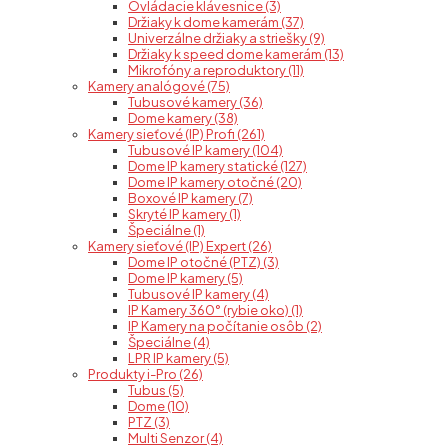
Ovládacie klávesnice (3)
Držiaky k dome kamerám (37)
Univerzálne držiaky a striešky (9)
Držiaky k speed dome kamerám (13)
Mikrofóny a reproduktory (11)
Kamery analógové (75)
Tubusové kamery (36)
Dome kamery (38)
Kamery sieťové (IP) Profi (261)
Tubusové IP kamery (104)
Dome IP kamery statické (127)
Dome IP kamery otočné (20)
Boxové IP kamery (7)
Skryté IP kamery (1)
Špeciálne (1)
Kamery sieťové (IP) Expert (26)
Dome IP otočné (PTZ) (3)
Dome IP kamery (5)
Tubusové IP kamery (4)
IP Kamery 360° (rybie oko) (1)
IP Kamery na počítanie osôb (2)
Špeciálne (4)
LPR IP kamery (5)
Produkty i-Pro (26)
Tubus (5)
Dome (10)
PTZ (3)
Multi Senzor (4)