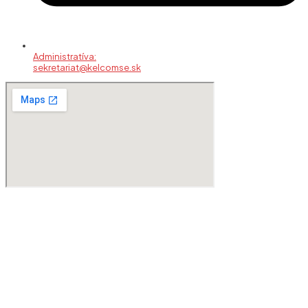
Administratíva:
sekretariat@kelcomse.sk