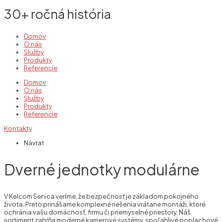
30+ ročná história
Domov
O nás
Služby
Produkty
Referencie
Domov
O nás
Služby
Produkty
Referencie
Kontakty
Návrat
Dverné jednotky modulárne
V Kelcom Senica veríme, že bezpečnosť je základom pokojného
života. Preto prinášame komplexné riešenia vrátane montáži, ktoré
ochránia vašu domácnosť, firmu či priemyselné priestory. Náš
sortiment zahŕňa moderné kamerové systémy, spoľahlivé poplachové