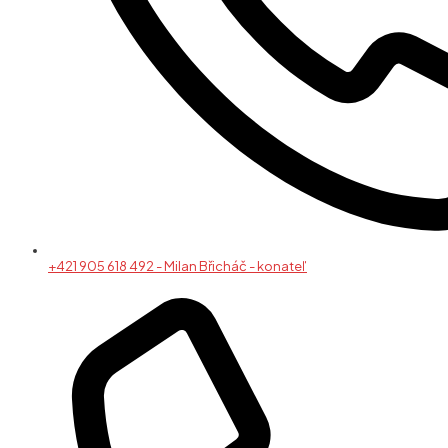
+421 905 618 492 - Milan Břicháč - konateľ