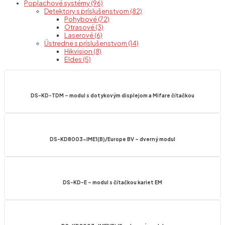
Poplachové systémy (96)
Detektory s príslušenstvom (82)
Pohybové (72)
Otrasové (3)
Laserové (6)
Ústredne s príslušenstvom (14)
Hikvision (8)
Eldes (5)
DS-KD-TDM – modul s dotykovým displejom a Mifare čítačkou
DS-KD8003-IME1(B)/Europe BV – dverný modul
DS-KD-E – modul s čítačkou kariet EM