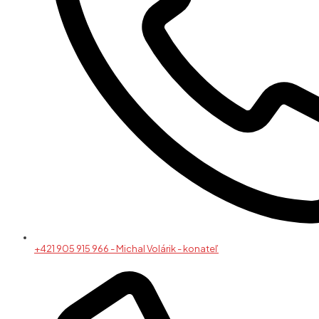
+421 905 915 966 - Michal Volárik - konateľ