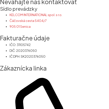
Neváhajte nás kontaktovať
Sídlo prevádzky
KELCOM INTERNATIONAL spol. s r.o.
Čáčovská cesta 5404/7
905 01 Senica
Fakturačne údaje
IČO: 31105742
DIČ: 2020376050
IČ DPH: SK2020376050
Zákaznícka linka