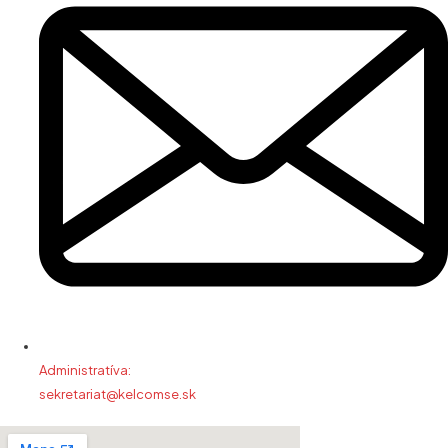
Administratíva:
sekretariat@kelcomse.sk