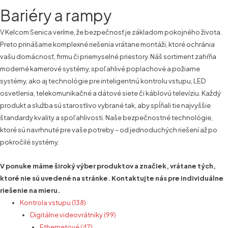
Bariéry a rampy
V Kelcom Senica veríme, že bezpečnosť je základom pokojného života.
Preto prinášame komplexné riešenia vrátane montáži, ktoré ochránia
vašu domácnosť, firmu či priemyselné priestory. Náš sortiment zahŕňa
moderné kamerové systémy, spoľahlivé poplachové a požiarne
systémy, ako aj technológie pre inteligentnú kontrolu vstupu, LED
osvetlenia, telekomunikačné a dátové siete či káblovú televíziu. Každý
produkt a služba sú starostlivo vybrané tak, aby spĺňali tie najvyššie
štandardy kvality a spoľahlivosti. Naše bezpečnostné technológie,
ktoré sú navrhnuté pre vaše potreby – od jednoduchých riešení až po
pokročilé systémy.
V ponuke máme široký výber produktov a značiek, vrátane tých,
ktoré nie sú uvedené na stránke. Kontaktujte nás pre individuálne
riešenie na mieru.
Kontrola vstupu (138)
Digitálne videovrátniky (99)
Ethernetové (47)