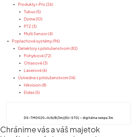
Produkty i-Pro (26)
Tubus (5)
Dome (10)
PTZ (3)
Multi Senzor (4)
Poplachové systémy (96)
Detektory s príslušenstvom (82)
Pohybové (72)
Otrasové (3)
Laserové (6)
Ústredne s príslušenstvom (14)
Hikvision (8)
Eldes (5)
DS-TMG520-H/A/B(3m)(EU-STD) – digitálna rampa 3m
Chránime vás a váš majetok