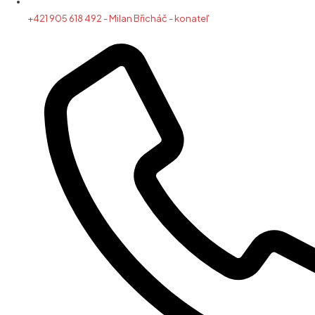
+421 905 618 492 - Milan Břicháč - konateľ