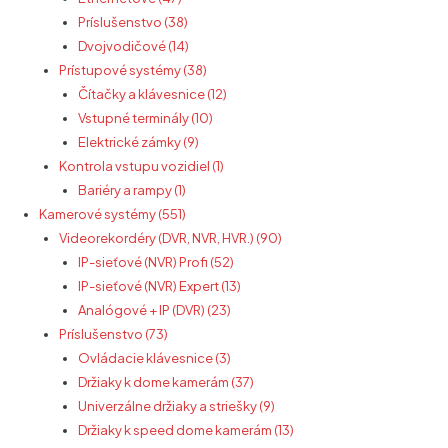
Príslušenstvo (38)
Dvojvodičové (14)
Prístupové systémy (38)
Čítačky a klávesnice (12)
Vstupné terminály (10)
Elektrické zámky (9)
Kontrola vstupu vozidiel (1)
Bariéry a rampy (1)
Kamerové systémy (551)
Videorekordéry (DVR, NVR, HVR.) (90)
IP-sieťové (NVR) Profi (52)
IP-sieťové (NVR) Expert (13)
Analógové + IP (DVR) (23)
Príslušenstvo (73)
Ovládacie klávesnice (3)
Držiaky k dome kamerám (37)
Univerzálne držiaky a striešky (9)
Držiaky k speed dome kamerám (13)