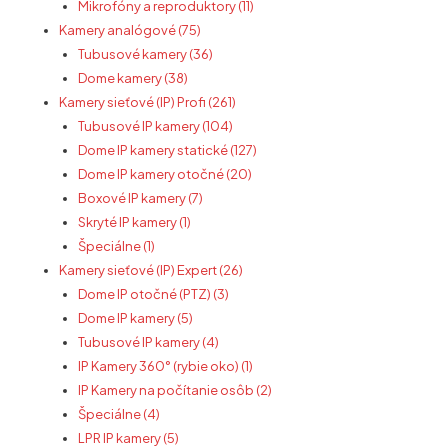
Mikrofóny a reproduktory (11)
Kamery analógové (75)
Tubusové kamery (36)
Dome kamery (38)
Kamery sieťové (IP) Profi (261)
Tubusové IP kamery (104)
Dome IP kamery statické (127)
Dome IP kamery otočné (20)
Boxové IP kamery (7)
Skryté IP kamery (1)
Špeciálne (1)
Kamery sieťové (IP) Expert (26)
Dome IP otočné (PTZ) (3)
Dome IP kamery (5)
Tubusové IP kamery (4)
IP Kamery 360° (rybie oko) (1)
IP Kamery na počítanie osôb (2)
Špeciálne (4)
LPR IP kamery (5)