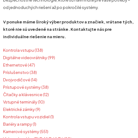
bezpečnostné technológie, ktoré sú navrhnuté pre vaše potreby –
od jednoduchých riešení až po pokročilé systémy.
V ponuke máme široký výber produktov a značiek, vrátane tých,
ktoré nie sú uvedené na stránke. Kontaktujte nás pre
individuálne riešenie na mieru.
Kontrola vstupu (138)
Digitálne videovrátniky (99)
Ethernetové (47)
Príslušenstvo (38)
Dvojvodičové (14)
Prístupové systémy (38)
Čítačky a klávesnice (12)
Vstupné terminály (10)
Elektrické zámky (9)
Kontrola vstupu vozidiel (1)
Bariéry a rampy (1)
Kamerové systémy (551)