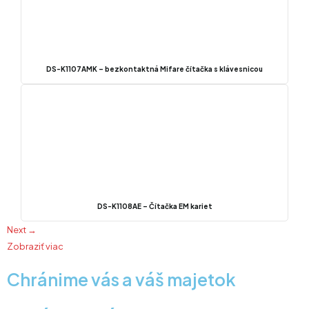
DS-K1107AMK – bezkontaktná Mifare čítačka s klávesnicou
DS-K1108AE – Čítačka EM kariet
Next →
Zobraziť viac
Chránime vás a váš majetok