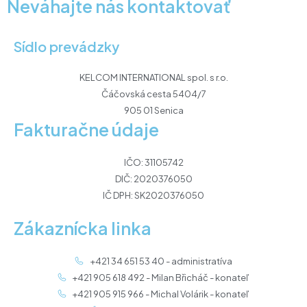
Neváhajte nás kontaktovať
Sídlo prevádzky
KELCOM INTERNATIONAL spol. s r.o.
Čáčovská cesta 5404/7
905 01 Senica
Fakturačne údaje
IČO: 31105742
DIČ: 2020376050
IČ DPH: SK2020376050
Zákaznícka linka
+421 34 651 53 40 - administratíva
+421 905 618 492 - Milan Břicháč - konateľ
+421 905 915 966 - Michal Volárik - konateľ