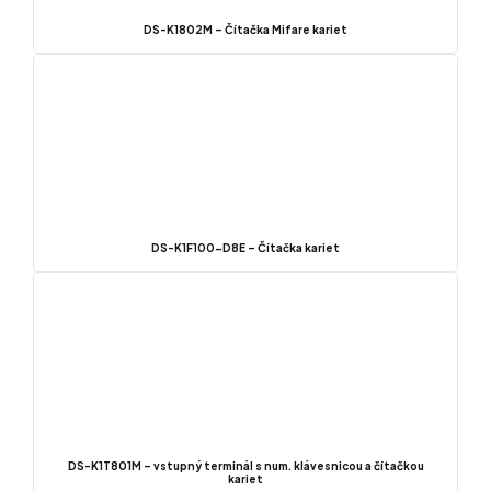
DS-K1802M – Čítačka Mifare kariet
DS-K1F100-D8E – Čítačka kariet
DS-K1T801M – vstupný terminál s num. klávesnicou a čítačkou
kariet