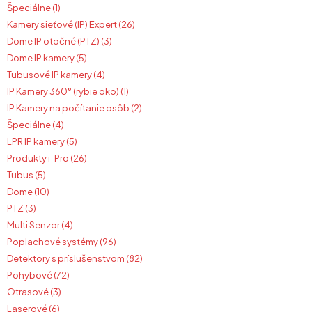
Špeciálne (1)
Kamery sieťové (IP) Expert (26)
Dome IP otočné (PTZ) (3)
Dome IP kamery (5)
Tubusové IP kamery (4)
IP Kamery 360° (rybie oko) (1)
IP Kamery na počítanie osôb (2)
Špeciálne (4)
LPR IP kamery (5)
Produkty i-Pro (26)
Tubus (5)
Dome (10)
PTZ (3)
Multi Senzor (4)
Poplachové systémy (96)
Detektory s príslušenstvom (82)
Pohybové (72)
Otrasové (3)
Laserové (6)