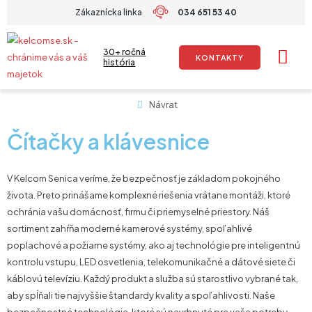
Preskočiť
Zákaznícka linka
034 651 53 40
na
obsah
30+ ročná
KONTAKTY
história
Návrat
Čítačky a klávesnice
V Kelcom Senica veríme, že bezpečnosť je základom pokojného
života. Preto prinášame komplexné riešenia vrátane montáži, ktoré
ochránia vašu domácnosť, firmu či priemyselné priestory. Náš
sortiment zahŕňa moderné kamerové systémy, spoľahlivé
poplachové a požiarne systémy, ako aj technológie pre inteligentnú
kontrolu vstupu, LED osvetlenia, telekomunikačné a dátové siete či
káblovú televíziu. Každý produkt a služba sú starostlivo vybrané tak,
aby spĺňali tie najvyššie štandardy kvality a spoľahlivosti. Naše