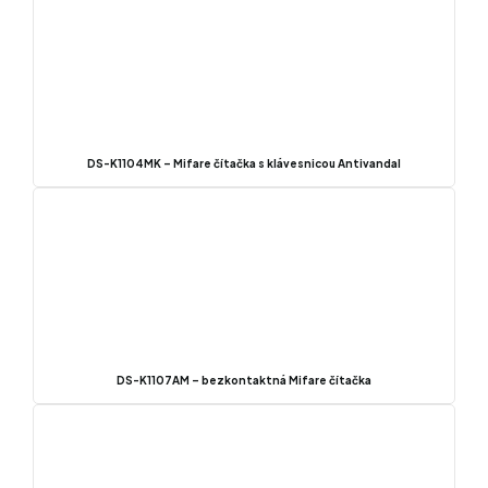
DS-K1104MK – Mifare čítačka s klávesnicou Antivandal
DS-K1107AM – bezkontaktná Mifare čítačka