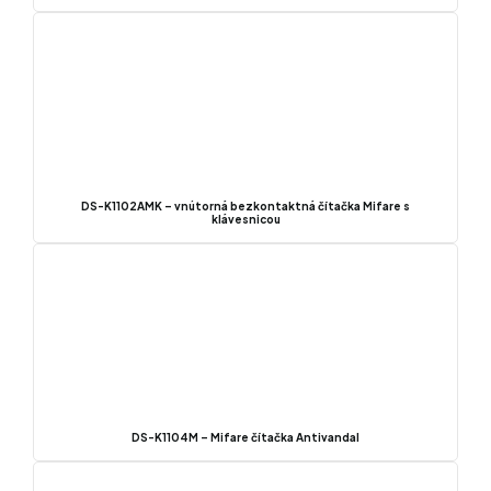
DS-K1102AMK – vnútorná bezkontaktná čítačka Mifare s
klávesnicou
DS-K1104M – Mifare čítačka Antivandal