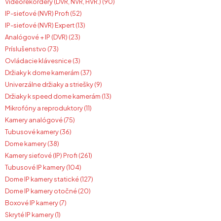
Videorekordéry (DVR, NVR, HVR.) (90)
IP-sieťové (NVR) Profi (52)
IP-sieťové (NVR) Expert (13)
Analógové + IP (DVR) (23)
Príslušenstvo (73)
Ovládacie klávesnice (3)
Držiaky k dome kamerám (37)
Univerzálne držiaky a striešky (9)
Držiaky k speed dome kamerám (13)
Mikrofóny a reproduktory (11)
Kamery analógové (75)
Tubusové kamery (36)
Dome kamery (38)
Kamery sieťové (IP) Profi (261)
Tubusové IP kamery (104)
Dome IP kamery statické (127)
Dome IP kamery otočné (20)
Boxové IP kamery (7)
Skryté IP kamery (1)