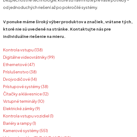
bezpečnostné technológie, ktoré sú navrhnuté pre vaše potreby –
od jednoduchých riešení až po pokročilé systémy.
V ponuke máme široký výber produktov a značiek, vrátane tých,
ktoré nie sú uvedené na stránke. Kontaktujte nás pre
individuálne riešenie na mieru.
Kontrola vstupu (138)
Digitálne videovrátniky (99)
Ethernetové (47)
Príslušenstvo (38)
Dvojvodičové (14)
Prístupové systémy (38)
Čítačky a klávesnice (12)
Vstupné terminály (10)
Elektrické zámky (9)
Kontrola vstupu vozidiel (1)
Bariéry a rampy (1)
Kamerové systémy (551)