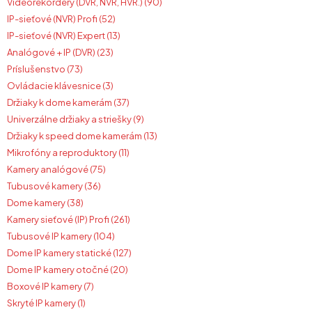
Videorekordéry (DVR, NVR, HVR.) (90)
IP-sieťové (NVR) Profi (52)
IP-sieťové (NVR) Expert (13)
Analógové + IP (DVR) (23)
Príslušenstvo (73)
Ovládacie klávesnice (3)
Držiaky k dome kamerám (37)
Univerzálne držiaky a striešky (9)
Držiaky k speed dome kamerám (13)
Mikrofóny a reproduktory (11)
Kamery analógové (75)
Tubusové kamery (36)
Dome kamery (38)
Kamery sieťové (IP) Profi (261)
Tubusové IP kamery (104)
Dome IP kamery statické (127)
Dome IP kamery otočné (20)
Boxové IP kamery (7)
Skryté IP kamery (1)