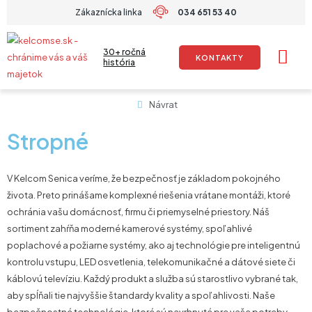
Preskočiť
Zákaznícka linka
034 651 53 40
na
obsah
30+ ročná
KONTAKTY
história
Návrat
Stropné
V Kelcom Senica veríme, že bezpečnosť je základom pokojného
života. Preto prinášame komplexné riešenia vrátane montáži, ktoré
ochránia vašu domácnosť, firmu či priemyselné priestory. Náš
sortiment zahŕňa moderné kamerové systémy, spoľahlivé
poplachové a požiarne systémy, ako aj technológie pre inteligentnú
kontrolu vstupu, LED osvetlenia, telekomunikačné a dátové siete či
káblovú televíziu. Každý produkt a služba sú starostlivo vybrané tak,
aby spĺňali tie najvyššie štandardy kvality a spoľahlivosti. Naše