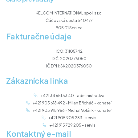
KELCOM INTERNATIONAL spol. s r.o.
Čáčovská cesta 5404/7
905 01 Senica
Fakturačne údaje
IČO: 31105742
DIČ: 2020376050
IČ DPH: SK2020376050
Zákaznícka linka
+421 34 651 53 40 - administratíva
+421 905 618 492 - Milan Břicháč - konateľ
+421 905 915 966 - Michal Volárik - konateľ
+421 905 905 233 - servis
+421 915 729 205 - servis
Kontaktný e-mail