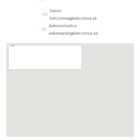
Servis:
kelcomse@kelcomse.sk
Administratíva:
sekretariat@kelcomse.sk