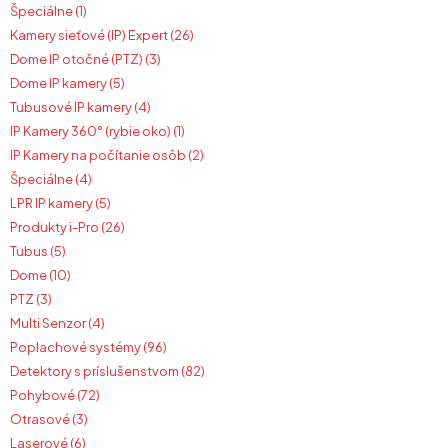
Špeciálne (1)
Kamery sieťové (IP) Expert (26)
Dome IP otočné (PTZ) (3)
Dome IP kamery (5)
Tubusové IP kamery (4)
IP Kamery 360° (rybie oko) (1)
IP Kamery na počítanie osôb (2)
Špeciálne (4)
LPR IP kamery (5)
Produkty i-Pro (26)
Tubus (5)
Dome (10)
PTZ (3)
Multi Senzor (4)
Poplachové systémy (96)
Detektory s príslušenstvom (82)
Pohybové (72)
Otrasové (3)
Laserové (6)