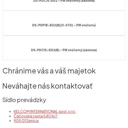
DS-PDC15-EG2 – PIR vnútorný (záclona)
DS-PDP18-EG2(B)(O-STD) – PIR vnútorný
DS-PDC15-EG2(B) – PIR vnútorný (záclona)
Chránime vás a váš majetok
Neváhajte nás kontaktovať
Sídlo prevádzky
KELCOM INTERNATIONAL spol. s r.o.
Čáčovská cesta 5404/7
905 01 Senica