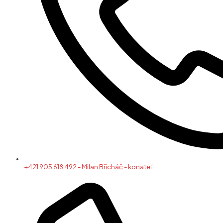
+421 905 618 492 - Milan Břicháč - konateľ