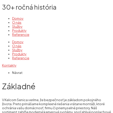
30+ ročná história
Domov
O nás
Služby
Produkty
Referencie
Domov
O nás
Služby
Produkty
Referencie
Kontakty
Návrat
Základné
V Kelcom Senica veríme, že bezpečnosť je základom pokojného
života. Preto prinášame komplexné riešenia vrátane montáži, ktoré
ochránia vašu domácnosť, firmu či priemyselné priestory. Náš
sortiment zahŕňa moderné kamerové systémy, spoľahlivé poplachové