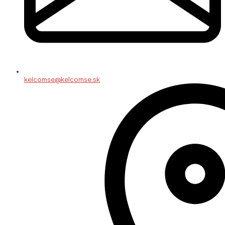
kelcomse@kelcomse.sk