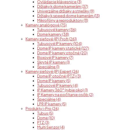
Ovládacie klávesnice (3)
Držiaky k dome kamerám (37)
Univerzálne držiaky a striešky (9)
Držiaky k speed dome kamerám (13)
Mikrofóny a reproduktory (11)
Kamery analógové (75)
Tubusové kamery (36)
Dome kamery (38)
Kamery sieťové (IP) Profi (261)
Tubusové IP kamery (104)
Dome IP kamery statické (127)
Dome IP kamery otočné (20)
Boxové IP kamery (7)
Skryté IP kamery (1)
Špeciálne (1)
Kamery sieťové (IP) Expert (26)
Dome IP otočné (PTZ) (3)
Dome IP kamery (5)
Tubusové IP kamery (4)
IP Kamery 360° (rybie oko) (1)
IP Kamery na počítanie osôb (2)
Špeciálne (4)
LPR IP kamery (5)
Produkty i-Pro (26)
Tubus (5)
Dome (10)
PTZ (3)
Multi Senzor (4)