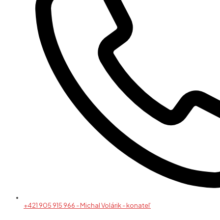
+421 905 915 966 - Michal Volárik - konateľ