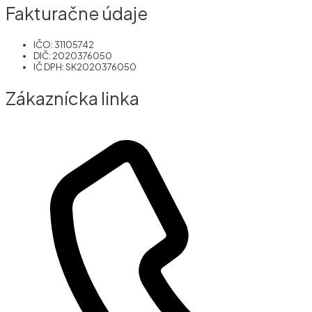
Fakturačne údaje
IČO: 31105742
DIČ: 2020376050
IČ DPH: SK2020376050
Zákaznícka linka