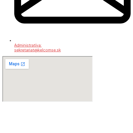
Administratíva:
sekretariat@kelcomse.sk