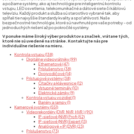
a požiarne systémy, ako aj technológie pre inteligentnú kontrolu
vstupu, LED osvetlenia, telekomunikačné a dátové siete či káblovú
televíziu. Každý produkt a služba sú starostlivo vybrané tak, aby
spĺňali tie najvyššie štandardy kvality a spoľahlivosti. Naše
bezpečnostné technológie, ktoré sú navrhnuté pre vaše potreby – od
jednoduchých riešení až po pokročilé systémy.
V ponuke máme široký výber produktov a značiek, vrátane tých,
ktoré nie sú uvedené na stránke. Kontaktujte nás pre
individuálne riešenie na mieru.
Kontrola vstupu (138)
Digitálne videovrátniky (99)
Ethernetové (47)
Príslušenstvo (38)
Dvojvodičové (14)
Prístupové systémy (38)
Čítačky a klávesnice (12)
Vstupné terminály (10)
Elektrické zámky (9)
Kontrola vstupu vozidiel (1)
Bariéry a rampy (1)
Kamerové systémy (551)
Videorekordéry (DVR, NVR, HVR.) (90)
IP-sieťové (NVR) Profi (52)
IP-sieťové (NVR) Expert (13)
Analógové + IP (DVR) (23)
Príslušenstvo (73)