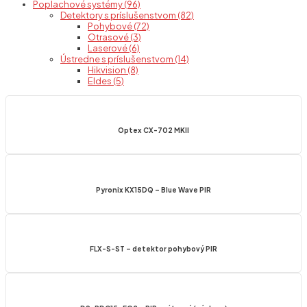
Poplachové systémy (96)
Detektory s príslušenstvom (82)
Pohybové (72)
Otrasové (3)
Laserové (6)
Ústredne s príslušenstvom (14)
Hikvision (8)
Eldes (5)
Optex CX-702 MKII
Pyronix KX15DQ – Blue Wave PIR
FLX-S-ST – detektor pohybový PIR