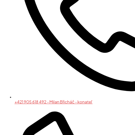
+421 905 618 492 - Milan Břicháč - konateľ