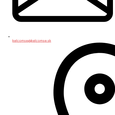
kelcomse@kelcomse.sk