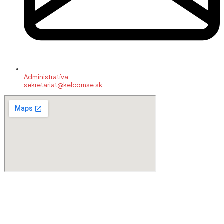
Administratíva:
sekretariat@kelcomse.sk