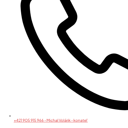
+421 905 915 966 - Michal Volárik - konateľ