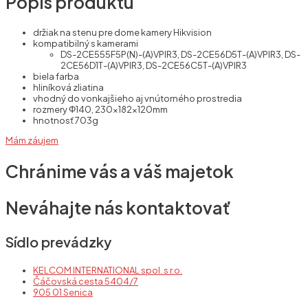
Popis produktu
držiak na stenu pre dome kamery Hikvision
kompatibilný s kamerami
DS-2CE555F5P(N)-(A)VPIR3, DS-2CE56D5T-(A)VPIR3, DS-
2CE56D1T-(A)VPIR3, DS-2CE56C5T-(A)VPIR3
biela farba
hliníková zliatina
vhodný do vonkajšieho aj vnútorného prostredia
rozmery Φ140, 230×182×120mm
hnotnosť 703g
Mám záujem
Chránime vás a váš majetok
Neváhajte nás kontaktovať
Sídlo prevádzky
KELCOM INTERNATIONAL spol. s r.o.
Čáčovská cesta 5404/7
905 01 Senica