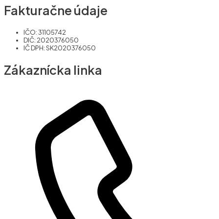
Fakturačne údaje
IČO: 31105742
DIČ: 2020376050
IČ DPH: SK2020376050
Zákaznícka linka