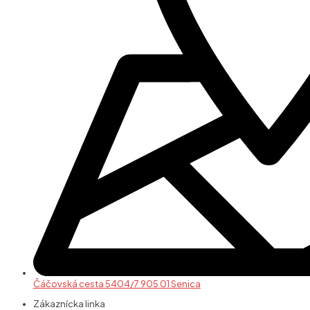
Čáčovská cesta 5404/7 905 01 Senica
Zákaznícka linka