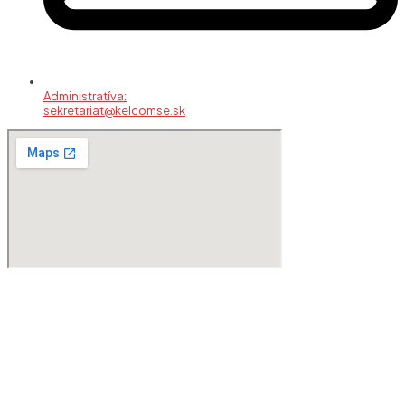
Administratíva:
sekretariat@kelcomse.sk