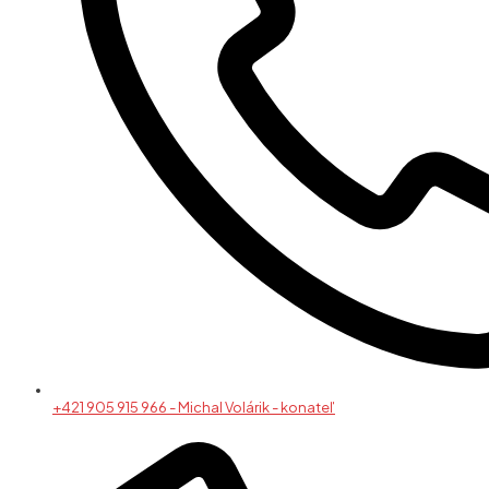
+421 905 915 966 - Michal Volárik - konateľ