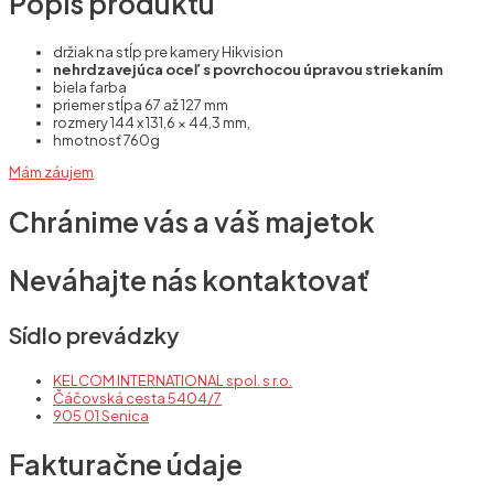
Popis produktu
držiak na stĺp pre kamery Hikvision
nehrdzavejúca oceľ s povrchocou úpravou striekaním
biela farba
priemer stĺpa 67 až 127 mm
rozmery 144 x 131,6 × 44,3 mm,
hmotnosť 760g
Mám záujem
Chránime vás a váš majetok
Neváhajte nás kontaktovať
Sídlo prevádzky
KELCOM INTERNATIONAL spol. s r.o.
Čáčovská cesta 5404/7
905 01 Senica
Fakturačne údaje