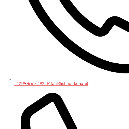
+421 905 618 492 - Milan Břicháč - konateľ