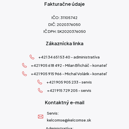
Fakturačne údaje
IČO: 31105742
DIČ: 2020376050
IČ DPH: SK2020376050
Zákaznícka linka
+421 34 651 53 40 - administratíva
+421 905 618 492 - Milan Břicháč - konateľ
+421 905 915 966 - Michal Volárik - konateľ
+421 905 905 233 - servis
+421 915 729 205 - servis
Kontaktný e-mail
Servis:
kelcomse@kelcomse.sk
Administratíva: