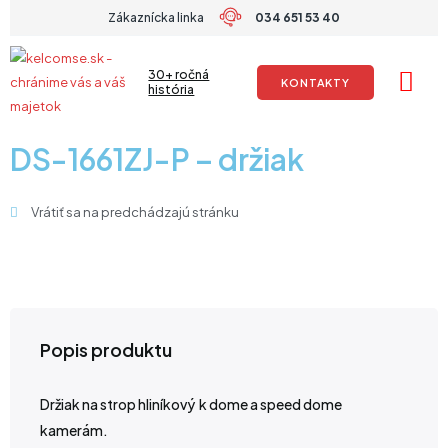
Preskočiť
Zákaznícka linka
034 651 53 40
na
obsah
30+ ročná
KONTAKTY
história
DS-1661ZJ-P – držiak
Vrátiť sa na predchádzajú stránku
Popis produktu
Držiak na strop hliníkový k dome a speed dome
kamerám.