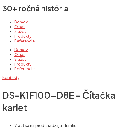
30+ ročná história
Domov
O nás
Služby
Produkty
Referencie
Domov
O nás
Služby
Produkty
Referencie
Kontakty
DS-K1F100-D8E – Čítačka
kariet
Vrátiť sa na predchádzajú stránku