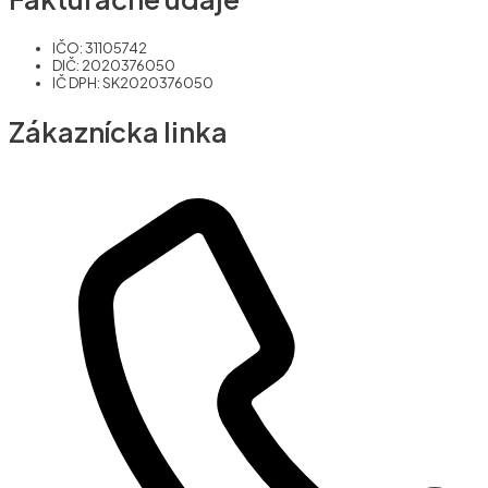
IČO: 31105742
DIČ: 2020376050
IČ DPH: SK2020376050
Zákaznícka linka