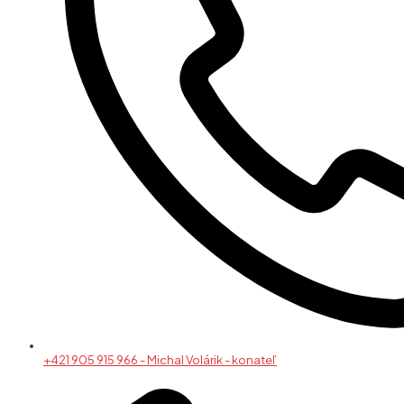
+421 905 915 966 - Michal Volárik - konateľ