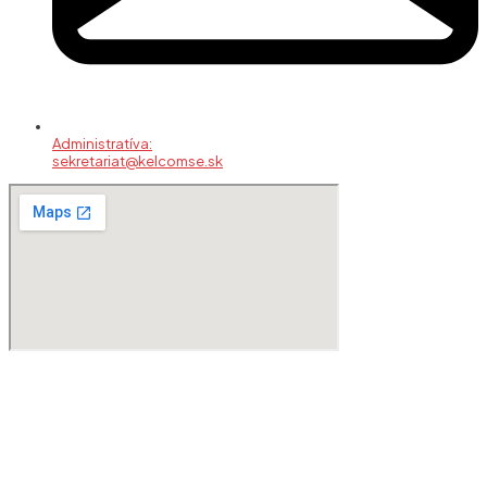
Administratíva:
sekretariat@kelcomse.sk