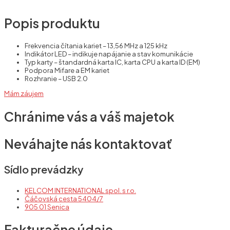
Popis produktu
Frekvencia čítania kariet – 13,56 MHz a 125 kHz
Indikátor LED – indikuje napájanie a stav komunikácie
Typ karty – štandardná karta IC, karta CPU a karta ID (EM)
Podpora Mifare a EM kariet
Rozhranie – USB 2.0
Mám záujem
Chránime vás a váš majetok
Neváhajte nás kontaktovať
Sídlo prevádzky
KELCOM INTERNATIONAL spol. s r.o.
Čáčovská cesta 5404/7
905 01 Senica
Fakturačne údaje