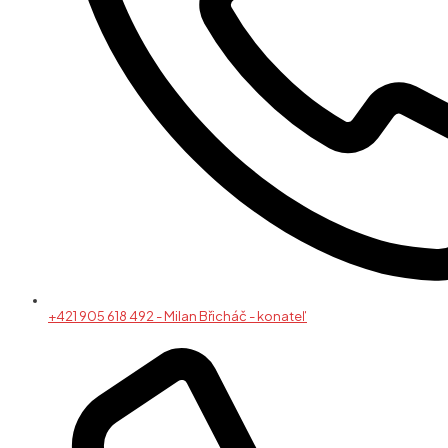
+421 905 618 492 - Milan Břicháč - konateľ