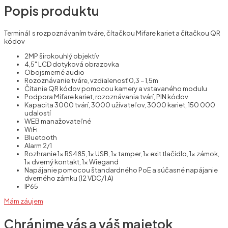
Popis produktu
Terminál s rozpoznávaním tváre, čítačkou Mifare kariet a čítačkou QR
kódov
2MP širokouhlý objektív
4,5" LCD dotyková obrazovka
Obojsmerné audio
Rozoznávanie tváre, vzdialenosť 0,3 – 1,5m
Čítanie QR kódov pomocou kamery a vstavaného modulu
Podpora Mifare kariet, rozoznávania tvárí, PIN kódov
Kapacita 3000 tvárí, 3000 užívateľov, 3000 kariet, 150 000
udalostí
WEB manažovateľné
WiFi
Bluetooth
Alarm 2/1
Rozhranie 1x RS485, 1x USB, 1x tamper, 1x exit tlačidlo, 1x zámok,
1x dverný kontakt, 1x Wiegand
Napájanie pomocou štandardného PoE a súčasné napájanie
dverného zámku (12 VDC/1 A)
IP65
Mám záujem
Chránime vás a váš majetok