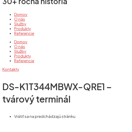
30+ ročná história
Domov
O nás
Služby
Produkty
Referencie
Domov
O nás
Služby
Produkty
Referencie
Kontakty
DS-K1T344MBWX-QRE1 –
tvárový terminál
Vrátiť sa na predchádzajú stránku