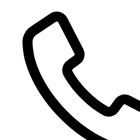
Preskočiť
na
obsah