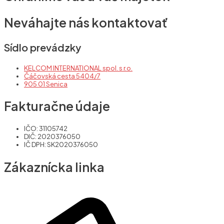
Neváhajte nás kontaktovať
Sídlo prevádzky
KELCOM INTERNATIONAL spol. s r.o.
Čáčovská cesta 5404/7
905 01 Senica
Fakturačne údaje
IČO: 31105742
DIČ: 2020376050
IČ DPH: SK2020376050
Zákaznícka linka