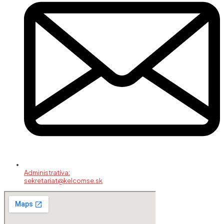
Administratíva:
sekretariat@kelcomse.sk