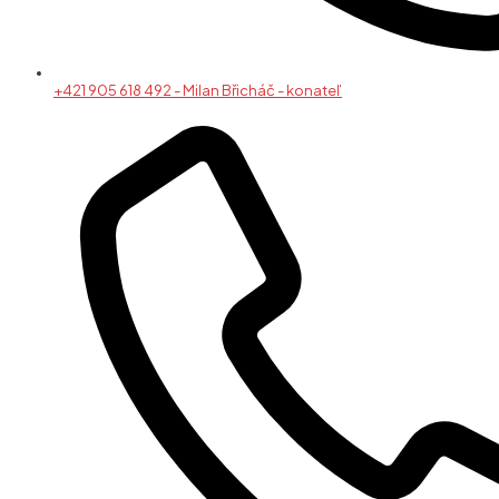
+421 905 618 492 - Milan Břicháč - konateľ