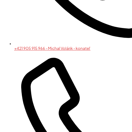
+421 905 915 966 - Michal Volárik - konateľ