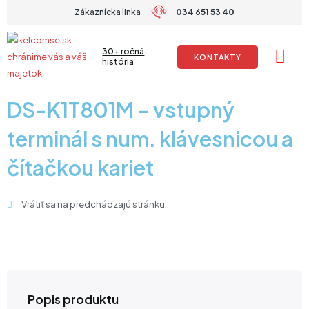
Preskočiť
Zákaznícka linka
034 651 53 40
na
obsah
30+ ročná
KONTAKTY
história
DS-K1T801M – vstupný
terminál s num. klávesnicou a
čítačkou kariet
Vrátiť sa na predchádzajú stránku
Popis produktu