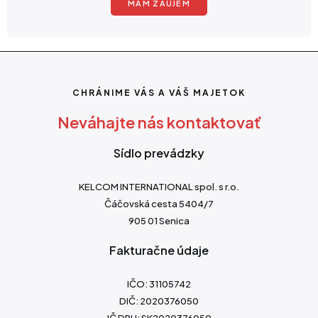
MÁM ZÁUJEM
CHRÁNIME VÁS A VÁŠ MAJETOK
Neváhajte nás kontaktovať
Sídlo prevádzky
KELCOM INTERNATIONAL spol. s r.o.
Čáčovská cesta 5404/7
905 01 Senica
Fakturačne údaje
IČO: 31105742
DIČ: 2020376050
IČ DPH: SK2020376050