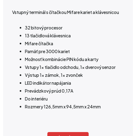
Vstupný terminál s čítačkou Mifare kariet a klávesnicou
32 bitový procesor
13 tlačidlová klávesnica
Mifare čítačka
Pamäť pre 3000 kariet
Možnosť kombinácie PIN kódu a karty
Vstupy 1x tlačidlo odchodu, 1x dverový senzor
Výstup 1x zámok, 1x zvonček
LED indikátor napájania
Prevádzkový prúd 0,17A
Do interiéru
Rozmery 126,5mm x 94,5mm x 24mm