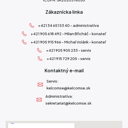
Zákaznícka linka
+421 34 651 53 40 - administratíva
+421 905 618 492 - Milan Břicháč - konateľ
+421 905 915 966 - Michal Volárik - konateľ
+421 905 905 233 - servis
+421 915 729 205 - servis
Kontaktný e-mail
Servis:
kelcomse@kelcomse.sk
Administratíva:
sekretariat@kelcomse.sk