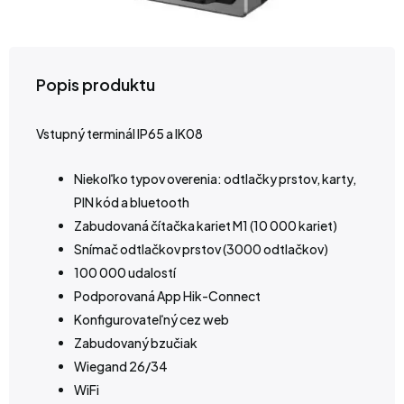
Popis produktu
Vstupný terminál IP65 a IK08
Niekoľko typov overenia: odtlačky prstov, karty,
PIN kód a bluetooth
Zabudovaná čítačka kariet M1 (10 000 kariet)
Snímač odtlačkov prstov (3000 odtlačkov)
100 000 udalostí
Podporovaná App Hik-Connect
Konfigurovateľný cez web
Zabudovaný bzučiak
Wiegand 26/34
WiFi