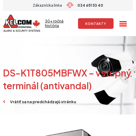
Preskočiť
Zákaznícka linka
034 651 53 40
na
obsah
30+ ročná
KONTAKTY
história
DS-K1T805MBFWX – vstupný
terminál (antivandal)
Vrátiť sa na predchádzajú stránku