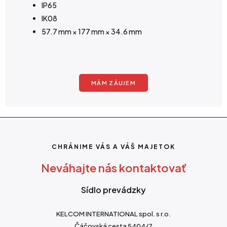
IP65
IK08
57.7 mm × 177 mm × 34.6 mm
MÁM ZÁUJEM
CHRÁNIME VÁS A VÁŠ MAJETOK
Neváhajte nás kontaktovať
Sídlo prevádzky
KELCOM INTERNATIONAL spol. s r.o.
Čáčovská cesta 5404/7