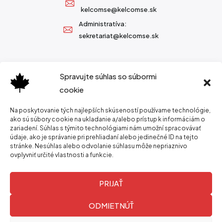
kelcomse@kelcomse.sk
Administratíva:
sekretariat@kelcomse.sk
Spravujte súhlas so súbormi
cookie
Na poskytovanie tých najlepších skúseností používame technológie,
ako sú súbory cookie na ukladanie a/alebo prístup k informáciám o
zariadení. Súhlas s týmito technológiami nám umožní spracovávať
údaje, ako je správanie pri prehliadaní alebo jedinečné ID na tejto
stránke. Nesúhlas alebo odvolanie súhlasu môže nepriaznivo
ovplyvniť určité vlastnosti a funkcie.
PRIJAŤ
ODMIETNÚŤ