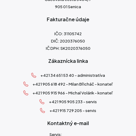
905 01 Senica
Fakturačne údaje
IČO: 31105742
DIČ: 2020376050
IČ DPH: SK2020376050
Zákaznícka linka
+421 34 651 53 40 - administratíva
+421 905 618 492 - Milan Břicháč - konateľ
+421 905 915 966 - Michal Volárik - konateľ
+421 905 905 233 - servis
+421 915 729 205 - servis
Kontaktný e-mail
Servis: