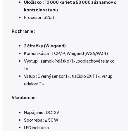
Úložisko : 10 000 kariet a 50 000 záznamov o
kontrole vstupu
Procesor: 32bit
Rozhranie
:
2 čítačky (Wiegand)
Komunikácia : TCP/IP, Wiegand (W26/W34)
Výstup : zámok (relátko) 1x, poplachové relátko
1x
Vstup : Dverný senzor 1x, tlačidlo EXIT 1x, vstup
udalostí 1x
Všeobecné
:
Napájanie : DC12V
Spotreba : ≤ 50 W
LED indikácia