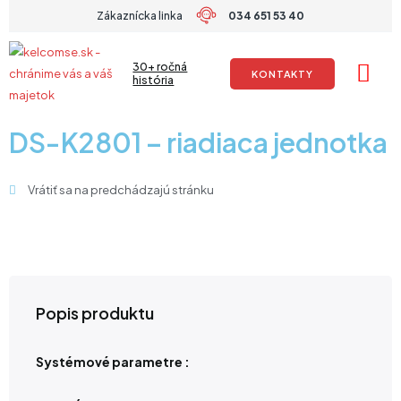
Preskočiť
Zákaznícka linka
034 651 53 40
na
obsah
30+ ročná
KONTAKTY
história
DS-K2801 – riadiaca jednotka
Vrátiť sa na predchádzajú stránku
Popis produktu
Systémové parametre :