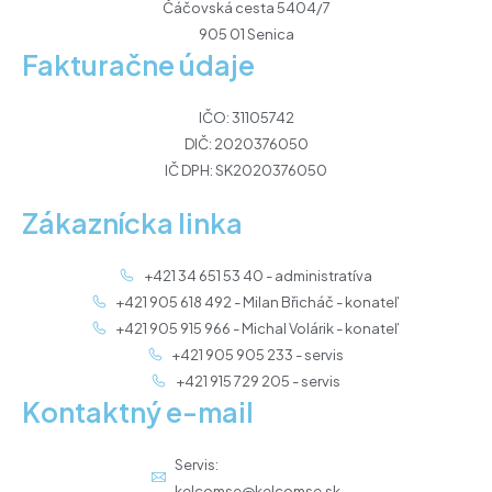
Čáčovská cesta 5404/7
905 01 Senica
Fakturačne údaje
IČO: 31105742
DIČ: 2020376050
IČ DPH: SK2020376050
Zákaznícka linka
+421 34 651 53 40 - administratíva
+421 905 618 492 - Milan Břicháč - konateľ
+421 905 915 966 - Michal Volárik - konateľ
+421 905 905 233 - servis
+421 915 729 205 - servis
Kontaktný e-mail
Servis:
kelcomse@kelcomse.sk