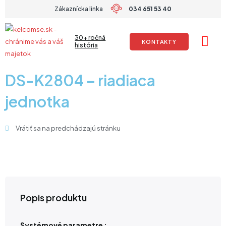
Preskočiť
Zákaznícka linka
034 651 53 40
na
obsah
30+ ročná
KONTAKTY
história
DS-K2804 – riadiaca
jednotka
Vrátiť sa na predchádzajú stránku
Popis produktu
Systémové parametre :