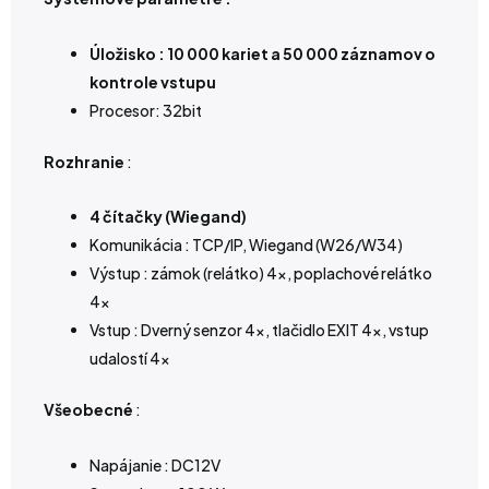
Úložisko : 10 000 kariet a 50 000 záznamov o
kontrole vstupu
Procesor: 32bit
Rozhranie
:
4 čítačky (Wiegand)
Komunikácia : TCP/IP, Wiegand (W26/W34)
Výstup : zámok (relátko) 4x, poplachové relátko
4x
Vstup : Dverný senzor 4x, tlačidlo EXIT 4x, vstup
udalostí 4x
Všeobecné
:
Napájanie : DC12V