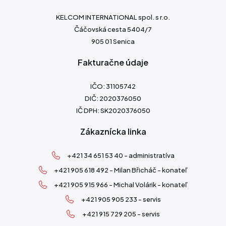
KELCOM INTERNATIONAL spol. s r.o.
Čáčovská cesta 5404/7
905 01 Senica
Fakturačne údaje
IČO: 31105742
DIČ: 2020376050
IČ DPH: SK2020376050
Zákaznícka linka
+421 34 651 53 40 - administratíva
+421 905 618 492 - Milan Břicháč - konateľ
+421 905 915 966 - Michal Volárik - konateľ
+421 905 905 233 - servis
+421 915 729 205 - servis