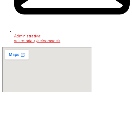
Administratíva:
sekretariat@kelcomse.sk