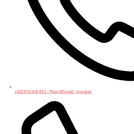
+421 905 618 492 - Milan Břicháč - konateľ