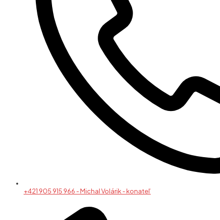
+421 905 915 966 - Michal Volárik - konateľ