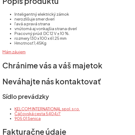
Popis produktu
Inteligentný elektrický zámok
nerozlišuje smer dverí
ľavá a pravá strana
vnútorná aj vonkajšia strana dverí
Pracovný prúd: DC 12 V ± 10 %.
rozmery 130 x 100 x 61.25 mm
Hmotnosť 1,45Kg
Mám záujem
Chránime vás a váš majetok
Neváhajte nás kontaktovať
Sídlo prevádzky
KELCOM INTERNATIONAL spol. s r.o.
Čáčovská cesta 5404/7
905 01 Senica
Fakturačne údaje