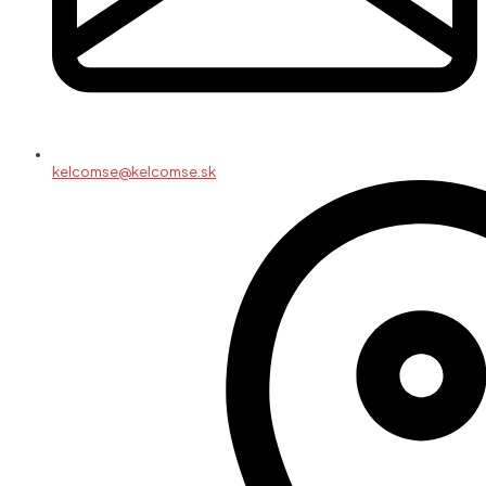
kelcomse@kelcomse.sk