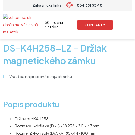
Preskočiť
Zákaznícka linka
034 651 53 40
na
obsah
30+ ročná
KONTAKTY
história
DS-K4H258-LZ – Držiak
magnetického zámku
Vrátiť sa na predchádzajú stránku
Popis produktu
Držiak pre K4H258
Rozmery L-držiaka (D × Š × V) 238 × 30 × 47 mm
Rozmer Z-konzoly (D×Š×V)185×44×100 mm