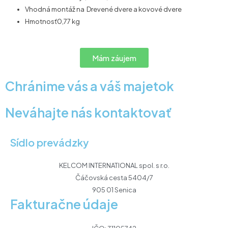
Vhodná montáž na Drevené dvere a kovové dvere
Hmotnosť0,77 kg
Mám záujem
Chránime vás a váš majetok
Neváhajte nás kontaktovať
Sídlo prevádzky
KELCOM INTERNATIONAL spol. s r.o.
Čáčovská cesta 5404/7
905 01 Senica
Fakturačne údaje