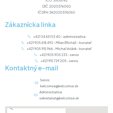
IČO: 31105742
DIČ: 2020376050
IČ DPH: SK2020376050
Zákaznícka linka
+421 34 651 53 40 - administratíva
+421 905 618 492 - Milan Břicháč - konateľ
+421 905 915 966 - Michal Volárik - konateľ
+421 905 905 233 - servis
+421 915 729 205 - servis
Kontaktný e-mail
Servis:
kelcomse@kelcomse.sk
Administratíva:
sekretariat@kelcomse.sk