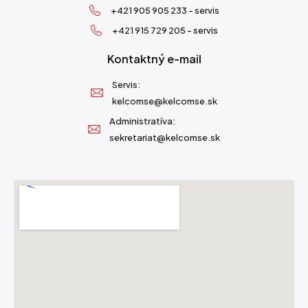
+421 905 905 233 - servis
+421 915 729 205 - servis
Kontaktný e-mail
Servis:
kelcomse@kelcomse.sk
Administratíva:
sekretariat@kelcomse.sk