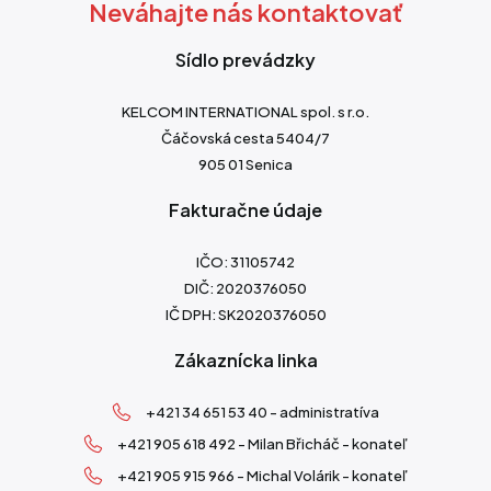
Neváhajte nás kontaktovať
Sídlo prevádzky
KELCOM INTERNATIONAL spol. s r.o.
Čáčovská cesta 5404/7
905 01 Senica
Fakturačne údaje
IČO: 31105742
DIČ: 2020376050
IČ DPH: SK2020376050
Zákaznícka linka
+421 34 651 53 40 - administratíva
+421 905 618 492 - Milan Břicháč - konateľ
+421 905 915 966 - Michal Volárik - konateľ