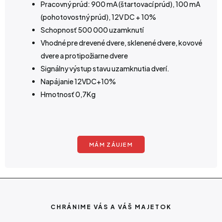
Pracovný prúd: 900 mA (štartovací prúd), 100 mA
(pohotovostný prúd), 12V DC + 10%
Schopnosť 500 000 uzamknutí
Vhodné pre drevené dvere, sklenené dvere, kovové
dvere a protipožiarne dvere
Signálny výstup stavu uzamknutia dverí.
Napájanie 12VDC+10%
Hmotnosť 0,7Kg
MÁM ZÁUJEM
CHRÁNIME VÁS A VÁŠ MAJETOK