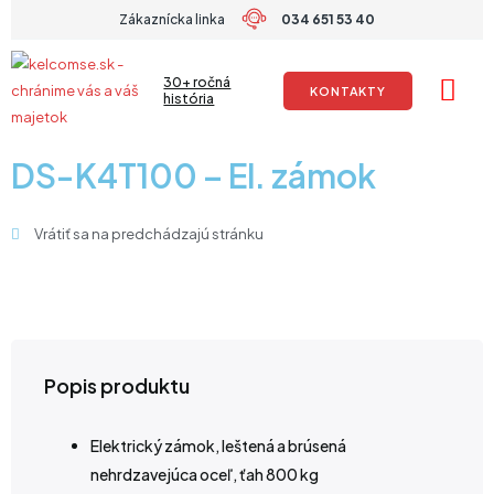
Preskočiť
Zákaznícka linka
034 651 53 40
na
obsah
30+ ročná
KONTAKTY
história
DS-K4T100 – El. zámok
Vrátiť sa na predchádzajú stránku
Popis produktu
Elektrický zámok, leštená a brúsená
nehrdzavejúca oceľ, ťah 800 kg