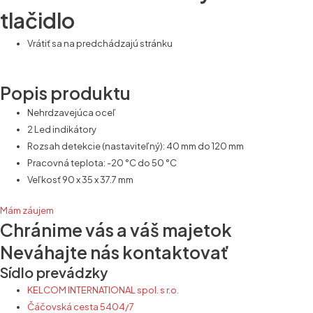
tlačidlo
Vrátiť sa na predchádzajú stránku
Popis produktu
Nehrdzavejúca oceľ
2 Led indikátory
Rozsah detekcie (nastaviteľný): 40 mm do 120 mm
Pracovná teplota: -20 °C do 50 °C
Veľkosť 90 x 35 x 37.7 mm
Mám záujem
Chránime vás a váš majetok
Neváhajte nás kontaktovať
Sídlo prevádzky
KELCOM INTERNATIONAL spol. s r.o.
Čáčovská cesta 5404/7