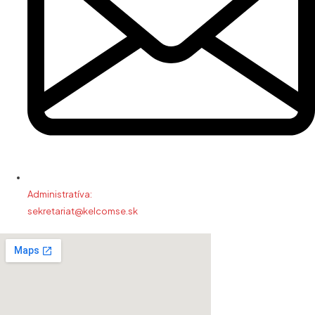
Administratíva:
sekretariat@kelcomse.sk