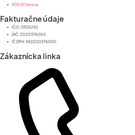
905 01 Senica
Fakturačne údaje
IČO: 31105742
DIČ: 2020376050
IČ DPH: SK2020376050
Zákaznícka linka