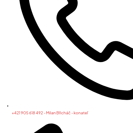
+421 905 618 492 - Milan Břicháč - konateľ