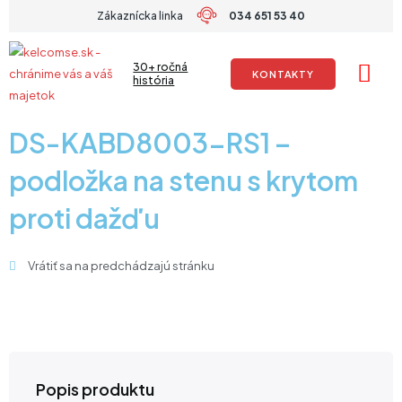
Preskočiť
Zákaznícka linka
034 651 53 40
na
obsah
30+ ročná
KONTAKTY
história
DS-KABD8003-RS1 –
podložka na stenu s krytom
proti dažďu
Vrátiť sa na predchádzajú stránku
Popis produktu