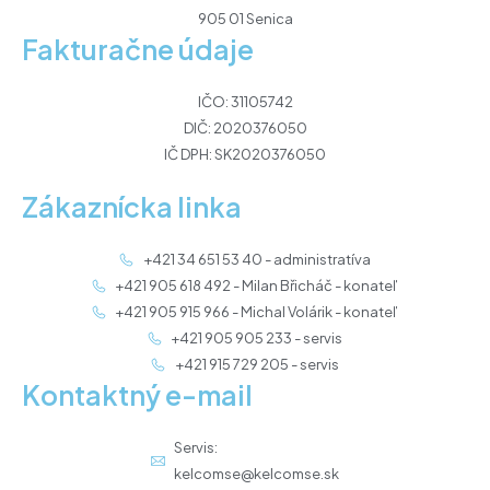
905 01 Senica
Fakturačne údaje
IČO: 31105742
DIČ: 2020376050
IČ DPH: SK2020376050
Zákaznícka linka
+421 34 651 53 40 - administratíva
+421 905 618 492 - Milan Břicháč - konateľ
+421 905 915 966 - Michal Volárik - konateľ
+421 905 905 233 - servis
+421 915 729 205 - servis
Kontaktný e-mail
Servis:
kelcomse@kelcomse.sk