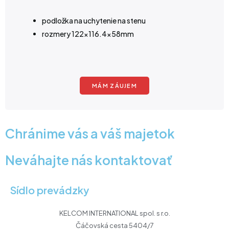
podložka na uchytenie na stenu
rozmery 122×116.4x58mm
MÁM ZÁUJEM
Chránime vás a váš majetok
Neváhajte nás kontaktovať
Sídlo prevádzky
KELCOM INTERNATIONAL spol. s r.o.
Čáčovská cesta 5404/7