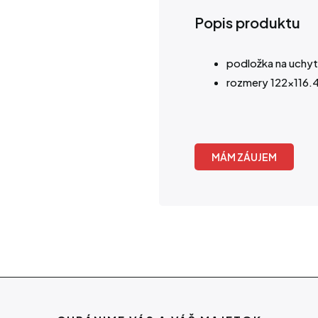
Popis produktu
podložka na uchyt
rozmery 122×116
MÁM ZÁUJEM