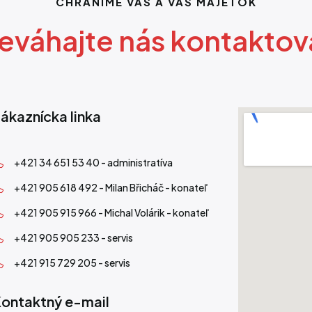
CHRÁNIME VÁS A VÁŠ MAJETOK
eváhajte nás kontaktov
ákaznícka linka
+421 34 651 53 40 - administratíva
+421 905 618 492 - Milan Břicháč - konateľ
+421 905 915 966 - Michal Volárik - konateľ
+421 905 905 233 - servis
+421 915 729 205 - servis
ontaktný e-mail