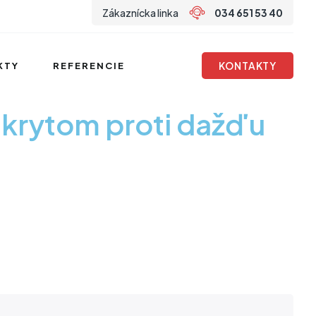
Zákaznícka linka
034 651 53 40
KONTAKTY
KTY
REFERENCIE
krytom proti dažďu