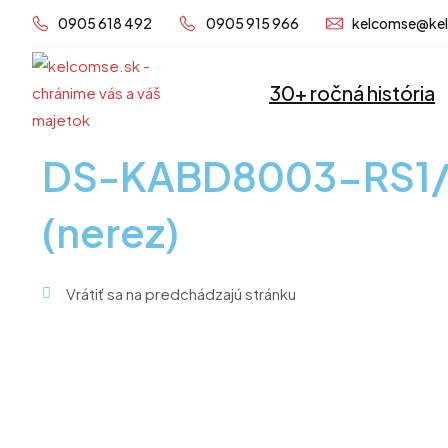
Preskočiť
0905 618 492
0905 915 966
kelcomse@ke
na
obsah
30+ ročná história
DS-KABD8003-RS1/S –
(nerez)
Vrátiť sa na predchádzajú stránku