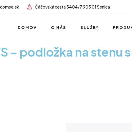
lcomse.sk
Čáčovská cesta 5404/7 905 01 Senica
DOMOV
O NÁS
SLUŽBY
PRODU
 podložka na stenu s 