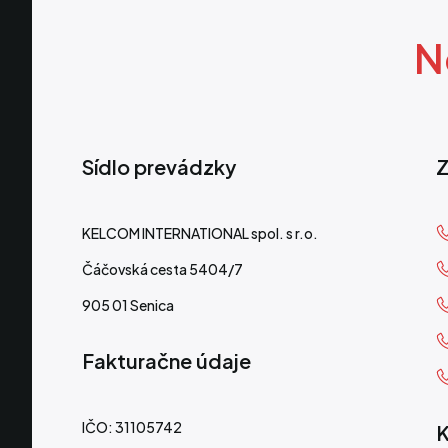
N
Sídlo prevádzky
Z
KELCOM INTERNATIONAL spol. s r.o.
Čáčovská cesta 5404/7
905 01 Senica
Fakturačne údaje
IČO: 31105742
K