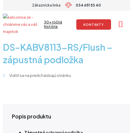
Preskočiť
Zákaznícka linka
034 651 53 40
na
obsah
30+ ročná
KONTAKTY
história
DS-KABV8113-RS/Flush –
zápustná podložka
Vrátiť sa na predchádzajú stránku
Popis produktu
Zápustná
ochranná podložka