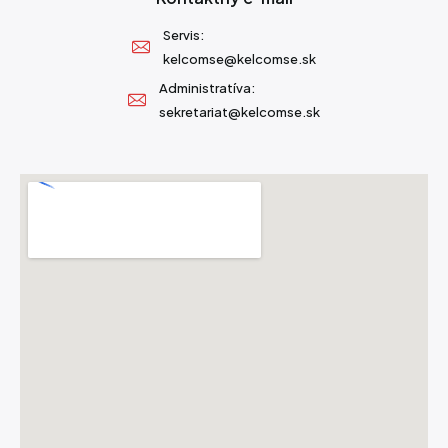
Servis:
kelcomse@kelcomse.sk
Administratíva:
sekretariat@kelcomse.sk