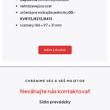
nehrdzavejúca oceľ
určená pre vonkajšie jednotky
DS-
KV8113/8213/8413
rozmery 186 × 97 × 31 mm
MÁM ZÁUJEM
CHRÁNIME VÁS A VÁŠ MAJETOK
Neváhajte nás kontaktovať
Sídlo prevádzky