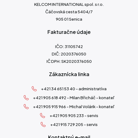
KELCOM INTERNATIONAL spol. s r.o.
Čáčovská cesta 5404/7
905 01 Senica
Fakturačne údaje
IČO: 31105742
DIČ: 2020376050
IČ DPH: SK2020376050
Zákaznícka linka
+421 34 651 53 40 - administratíva
+421 905 618 492 - Milan Břicháč - konateľ
+421 905 915 966 - Michal Volárik - konateľ
+421 905 905 233 - servis
+421 915 729 205 - servis
Kontaktný e-mail