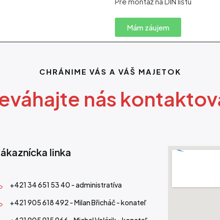
Pre montáž na DIN lištu
Mám záujem
CHRÁNIME VÁS A VÁŠ MAJETOK
eváhajte nás kontaktov
ákaznícka linka
+421 34 651 53 40 - administratíva
+421 905 618 492 - Milan Břicháč - konateľ
+421 905 915 966 - Michal Volárik - konateľ