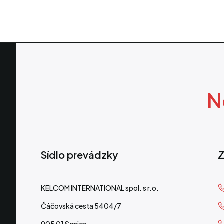
N
Sídlo prevádzky
Z
KELCOM INTERNATIONAL spol. s r.o.
Čáčovská cesta 5404/7
905 01 Senica