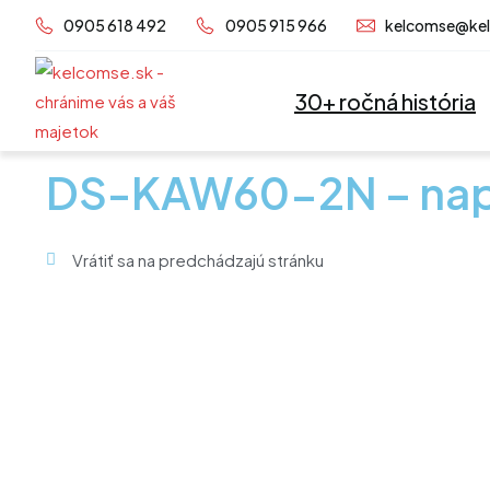
Preskočiť
0905 618 492
0905 915 966
kelcomse@ke
na
obsah
30+ ročná história
DS-KAW60-2N – napá
Vrátiť sa na predchádzajú stránku