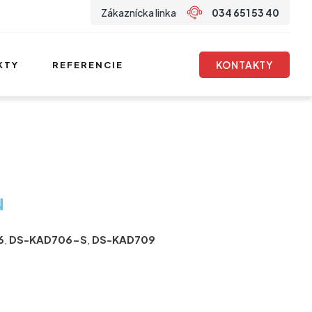
Zákaznícka linka
034 651 53 40
KONTAKTY
KTY
REFERENCIE
u
6
,
DS-KAD706-S
,
DS-KAD709