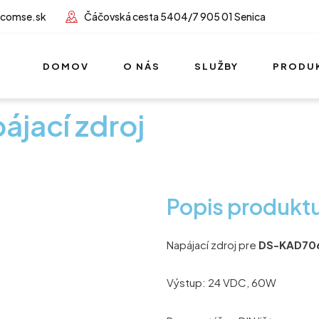
lcomse.sk
Čáčovská cesta 5404/7 905 01 Senica
DOMOV
O NÁS
SLUŽBY
PRODU
jací zdroj
Popis produkt
Napájací zdroj pre
DS-KAD70
Výstup: 24 VDC, 60W