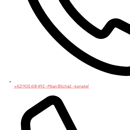
+421 905 618 492 - Milan Břicháč - konateľ