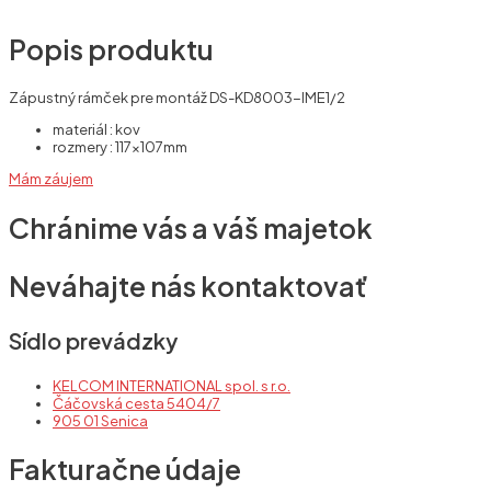
Popis produktu
Zápustný rámček pre montáž DS-KD8003-IME1/2
materiál : kov
rozmery : 117x107mm
Mám záujem
Chránime vás a váš majetok
Neváhajte nás kontaktovať
Sídlo prevádzky
KELCOM INTERNATIONAL spol. s r.o.
Čáčovská cesta 5404/7
905 01 Senica
Fakturačne údaje