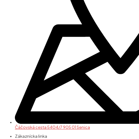
Čáčovská cesta 5404/7 905 01 Senica
Zákaznícka linka