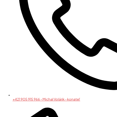
+421 905 915 966 - Michal Volárik - konateľ