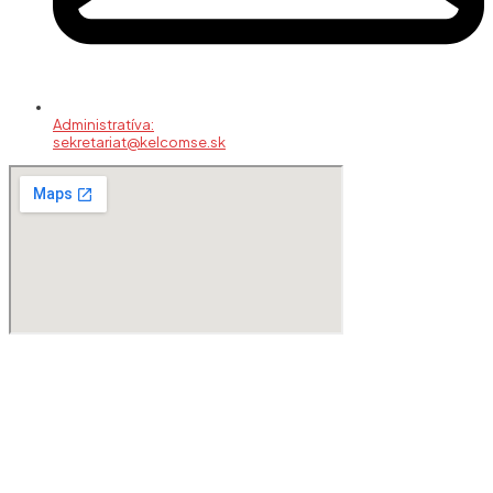
Administratíva:
sekretariat@kelcomse.sk