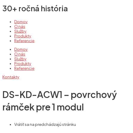
30+ ročná história
Domov
O nás
Služby
Produkty
Referencie
Domov
O nás
Služby
Produkty
Referencie
Kontakty
DS-KD-ACW1 – povrchový
rámček pre 1 modul
Vrátiť sa na predchádzajú stránku