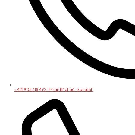
+421 905 618 492 - Milan Břicháč - konateľ