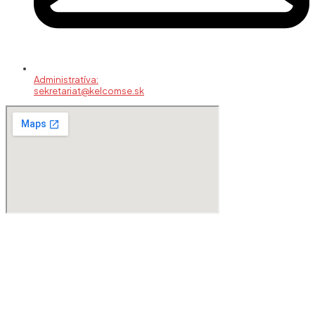
Administratíva:
sekretariat@kelcomse.sk