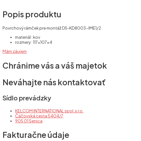
Popis produktu
Povrchový rámček pre montáž DS-KD8003-IME1/2
materiál : kov
rozmery : 117x107x4
Mám záujem
Chránime vás a váš majetok
Neváhajte nás kontaktovať
Sídlo prevádzky
KELCOM INTERNATIONAL spol. s r.o.
Čáčovská cesta 5404/7
905 01 Senica
Fakturačne údaje