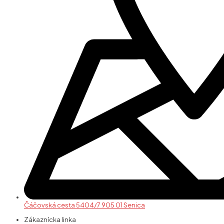
Čáčovská cesta 5404/7 905 01 Senica
Zákaznícka linka