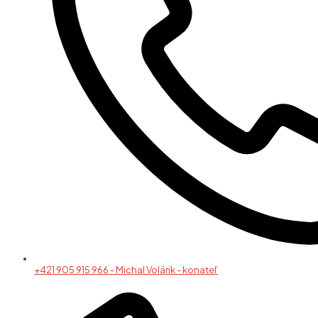
+421 905 915 966 - Michal Volárik - konateľ