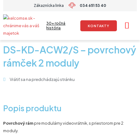
Preskočiť
Zákaznícka linka
034 651 53 40
na
obsah
30+ ročná
KONTAKTY
história
DS-KD-ACW2/S – povrchový
rámček 2 moduly
Vrátiť sa na predchádzajú stránku
Popis produktu
Povrchový rám
pre modulárny videovrátnik, s priestorom pre 2
moduly.