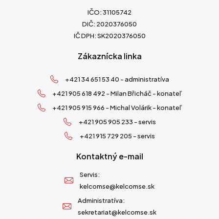
IČO: 31105742
DIČ: 2020376050
IČ DPH: SK2020376050
Zákaznícka linka
+421 34 651 53 40 - administratíva
+421 905 618 492 - Milan Břicháč - konateľ
+421 905 915 966 - Michal Volárik - konateľ
+421 905 905 233 - servis
+421 915 729 205 - servis
Kontaktný e-mail
Servis:
kelcomse@kelcomse.sk
Administratíva:
sekretariat@kelcomse.sk