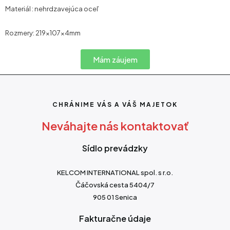
Materiál : nehrdzavejúca oceľ
Rozmery: 219×107×4mm
Mám záujem
CHRÁNIME VÁS A VÁŠ MAJETOK
Neváhajte nás kontaktovať
Sídlo prevádzky
KELCOM INTERNATIONAL spol. s r.o.
Čáčovská cesta 5404/7
905 01 Senica
Fakturačne údaje