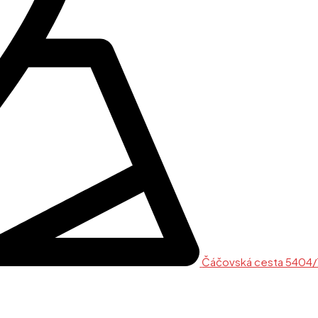
Čáčovská cesta 5404/