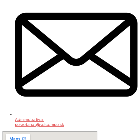
Administratíva:
sekretariat@kelcomse.sk