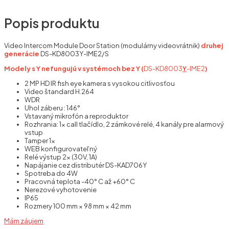
Popis produktu
Video Intercom Module Door Station (modulárny videovrátnik)
druhej
generácie
DS-KD8003Y-IME2/S
Modely s Y nefungujú v systémoch bez Y (
DS-KD8003
Y
-IME2
)
2 MP HD IR fish eye kamera s vysokou citlivosťou
Video štandard H.264
WDR
Uhol záberu : 146°
Vstavaný mikrofón a reproduktor
Rozhrania: 1x call tlačídlo, 2 zámkové relé, 4 kanály pre alarmový
vstup
Tamper 1x
WEB konfigurovateľný
Relé výstup 2x (30V, 1A)
Napájanie cez distributér DS-KAD706Y
Spotreba do 4W
Pracovná teplota -40° C až +60° C
Nerezové vyhotovenie
IP65
Rozmery 100 mm × 98 mm × 42 mm
Mám záujem