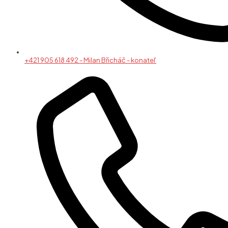
+421 905 618 492 - Milan Břicháč - konateľ