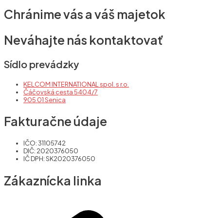
Chránime vás a váš majetok
Neváhajte nás kontaktovať
Sídlo prevádzky
KELCOM INTERNATIONAL spol. s r.o.
Čáčovská cesta 5404/7
905 01 Senica
Fakturačne údaje
IČO: 31105742
DIČ: 2020376050
IČ DPH: SK2020376050
Zákaznícka linka