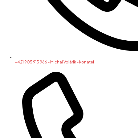
+421 905 915 966 - Michal Volárik - konateľ