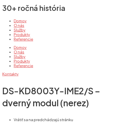
30+ ročná história
Domov
O nás
Služby
Produkty
Referencie
Domov
O nás
Služby
Produkty
Referencie
Kontakty
DS-KD8003Y-IME2/S –
dverný modul (nerez)
Vrátiť sa na predchádzajú stránku