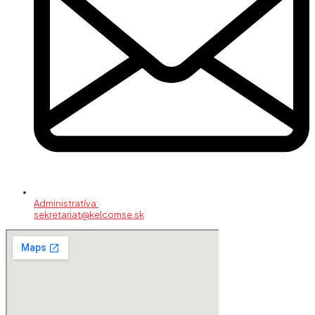
Administratíva:
sekretariat@kelcomse.sk