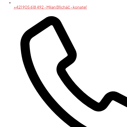
+421 905 618 492 - Milan Břicháč - konateľ