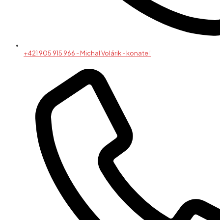
+421 905 915 966 - Michal Volárik - konateľ