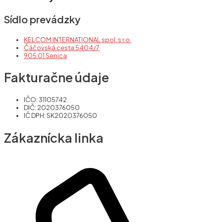
Sídlo prevádzky
KELCOM INTERNATIONAL spol. s r.o.
Čáčovská cesta 5404/7
905 01 Senica
Fakturačne údaje
IČO: 31105742
DIČ: 2020376050
IČ DPH: SK2020376050
Zákaznícka linka