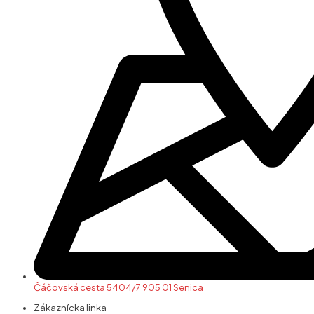
Čáčovská cesta 5404/7 905 01 Senica
Zákaznícka linka