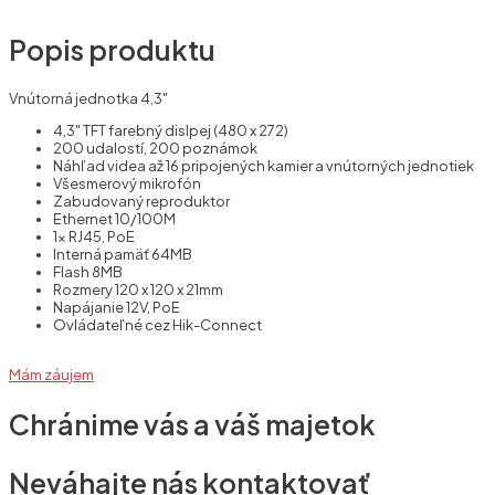
Popis produktu
Vnútorná jednotka 4,3"
4,3" TFT farebný dislpej (480 x 272)
200 udalostí, 200 poznámok
Náhľad videa až 16 pripojených kamier a vnútorných jednotiek
Všesmerový mikrofón
Zabudovaný reproduktor
Ethernet 10/100M
1x RJ45, PoE
Interná pamäť 64MB
Flash 8MB
Rozmery 120 x 120 x 21mm
Napájanie 12V, PoE
Ovládateľné cez Hik-Connect
Mám záujem
Chránime vás a váš majetok
Neváhajte nás kontaktovať