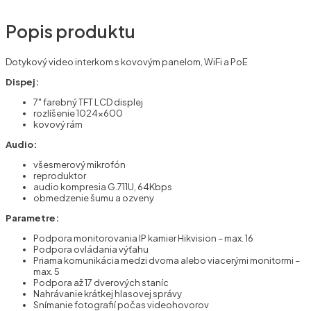
Popis produktu
Dotykový video interkom s kovovým panelom, WiFi a PoE
Dispej:
7" farebný TFT LCD displej
rozlíšenie 1024×600
kovový rám
Audio:
všesmerový mikrofón
reproduktor
audio kompresia G.711U, 64Kbps
obmedzenie šumu a ozveny
Parametre:
Podpora monitorovania IP kamier Hikvision – max. 16
Podpora ovládania výťahu
Priama komunikácia medzi dvoma alebo viacerými monitormi –
max. 5
Podpora až 17 dverových staníc
Nahrávanie krátkej hlasovej správy
Snímanie fotografií počas videohovorov