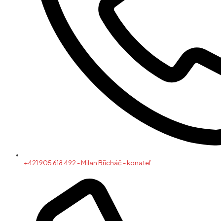
+421 905 618 492 - Milan Břicháč - konateľ