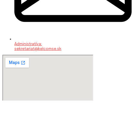
Administratíva:
sekretariat@kelcomse.sk