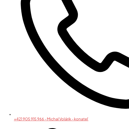
+421 905 915 966 - Michal Volárik - konateľ