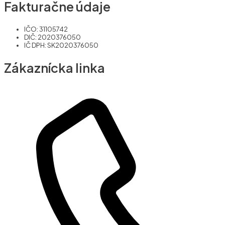
Fakturačne údaje
IČO: 31105742
DIČ: 2020376050
IČ DPH: SK2020376050
Zákaznícka linka