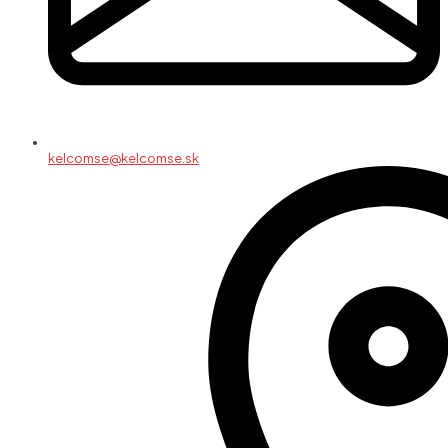
kelcomse@kelcomse.sk