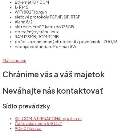
Ethernet 10/100M
1x RJ45
WiFi 802.11 b/g/n
sieťové protokoly TCP/IP, SIP, RTSP
Alarm 8/2
slot na microSD kartu do 128GB
operačný systém Linux
RAM 128MB, ROM 32MB
počet zaznamenaných udalostí / poznámok – 200/16
napájanie standard PoE max 8W
Mám záujem
Chránime vás a váš majetok
Neváhajte nás kontaktovať
Sídlo prevádzky
KELCOM INTERNATIONAL spol. s r.o.
Čáčovská cesta 5404/7
905 01 Senica