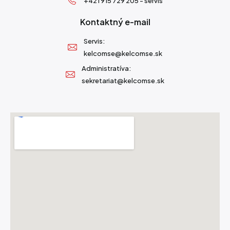
+421 915 729 205 - servis
Kontaktný e-mail
Servis:
kelcomse@kelcomse.sk
Administratíva:
sekretariat@kelcomse.sk