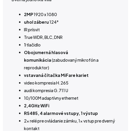
2MP
1920 x 1080
uhol záberu
124°
IR prísvit
True WDR, BLC, DNR
1
tlačidlo
Obojsmerná hlasová
komunikácia
(zabudovaný mikrofón a
reproduktor)
vstavaná čítačka MiFare kariet
video kompresia H.265
audi kompresia G.711 U
10/100M adaptívny ethernet
2,4GHz WiFi
RS485, 4 alarmové vstupy, 1 výstup
2x relé pre ovládanie zámku, 1x vstup pre dverný
kontakt