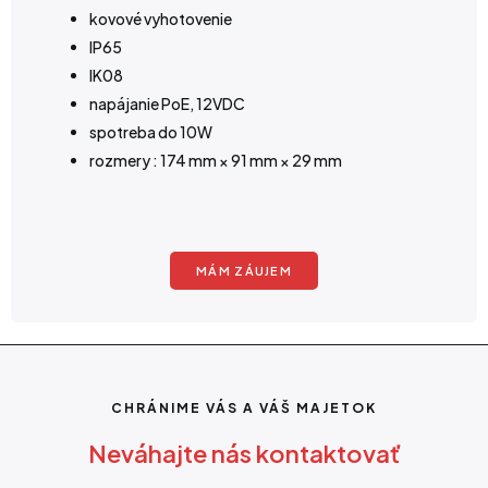
kovové vyhotovenie
IP65
IK08
napájanie PoE, 12VDC
spotreba do 10W
rozmery : 174 mm × 91 mm × 29 mm
MÁM ZÁUJEM
CHRÁNIME VÁS A VÁŠ MAJETOK
Neváhajte nás kontaktovať