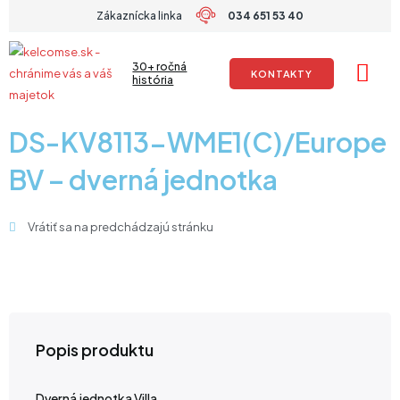
Preskočiť
Zákaznícka linka
034 651 53 40
na
obsah
30+ ročná
KONTAKTY
história
DS-KV8113-WME1(C)/Europe
BV – dverná jednotka
Vrátiť sa na predchádzajú stránku
Popis produktu
Dverná jednotka Villa