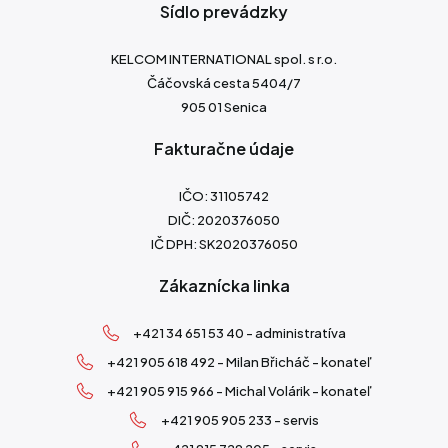
Sídlo prevádzky
KELCOM INTERNATIONAL spol. s r.o.
Čáčovská cesta 5404/7
905 01 Senica
Fakturačne údaje
IČO: 31105742
DIČ: 2020376050
IČ DPH: SK2020376050
Zákaznícka linka
+421 34 651 53 40 - administratíva
+421 905 618 492 - Milan Břicháč - konateľ
+421 905 915 966 - Michal Volárik - konateľ
+421 905 905 233 - servis