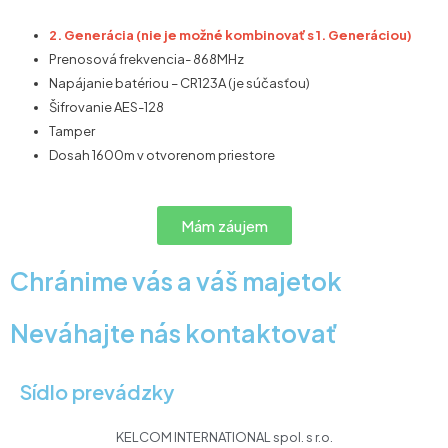
2. Generácia (nie je možné kombinovať s 1. Generáciou)
Prenosová frekvencia- 868MHz
Napájanie batériou – CR123A (je súčasťou)
Šifrovanie AES-128
Tamper
Dosah 1600m v otvorenom priestore
Mám záujem
Chránime vás a váš majetok
Neváhajte nás kontaktovať
Sídlo prevádzky
KELCOM INTERNATIONAL spol. s r.o.