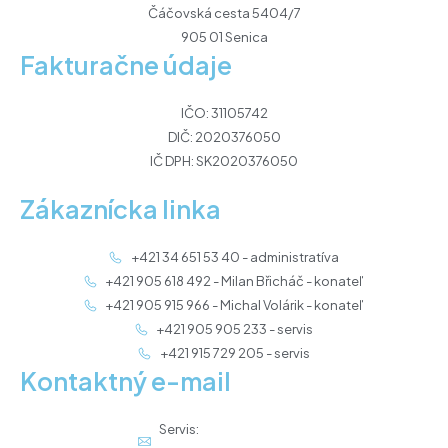
Čáčovská cesta 5404/7
905 01 Senica
Fakturačne údaje
IČO: 31105742
DIČ: 2020376050
IČ DPH: SK2020376050
Zákaznícka linka
+421 34 651 53 40 - administratíva
+421 905 618 492 - Milan Břicháč - konateľ
+421 905 915 966 - Michal Volárik - konateľ
+421 905 905 233 - servis
+421 915 729 205 - servis
Kontaktný e-mail
Servis: