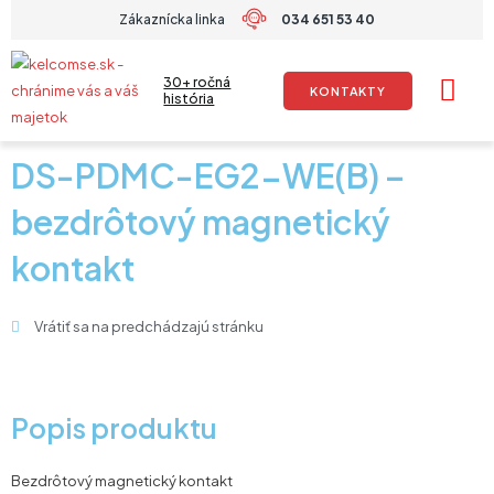
Preskočiť
Zákaznícka linka
034 651 53 40
na
obsah
30+ ročná
KONTAKTY
história
DS-PDMC-EG2-WE(B) –
bezdrôtový magnetický
kontakt
Vrátiť sa na predchádzajú stránku
Popis produktu
Bezdrôtový magnetický kontakt