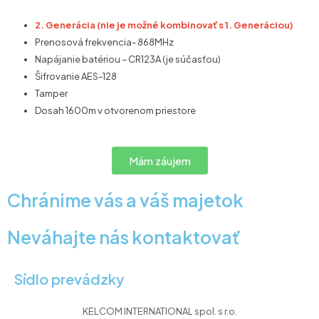
2. Generácia (nie je možné kombinovať s 1. Generáciou)
Prenosová frekvencia- 868MHz
Napájanie batériou – CR123A (je súčasťou)
Šifrovanie AES-128
Tamper
Dosah 1600m v otvorenom priestore
Mám záujem
Chránime vás a váš majetok
Neváhajte nás kontaktovať
Sídlo prevádzky
KELCOM INTERNATIONAL spol. s r.o.