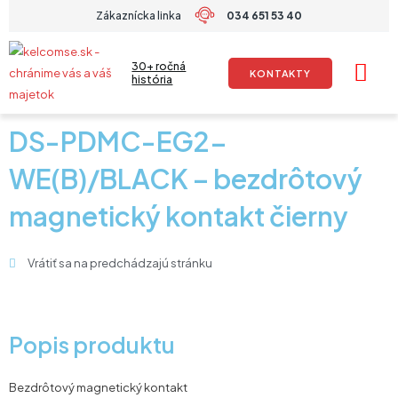
Preskočiť
Zákaznícka linka
034 651 53 40
na
obsah
30+ ročná
KONTAKTY
história
DS-PDMC-EG2-
WE(B)/BLACK – bezdrôtový
magnetický kontakt čierny
Vrátiť sa na predchádzajú stránku
Popis produktu
Bezdrôtový magnetický kontakt