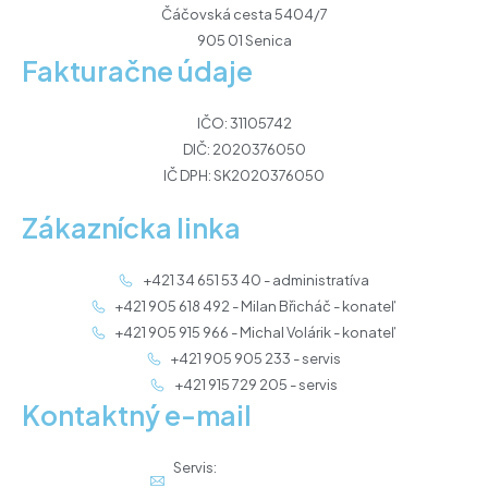
Čáčovská cesta 5404/7
905 01 Senica
Fakturačne údaje
IČO: 31105742
DIČ: 2020376050
IČ DPH: SK2020376050
Zákaznícka linka
+421 34 651 53 40 - administratíva
+421 905 618 492 - Milan Břicháč - konateľ
+421 905 915 966 - Michal Volárik - konateľ
+421 905 905 233 - servis
+421 915 729 205 - servis
Kontaktný e-mail
Servis: