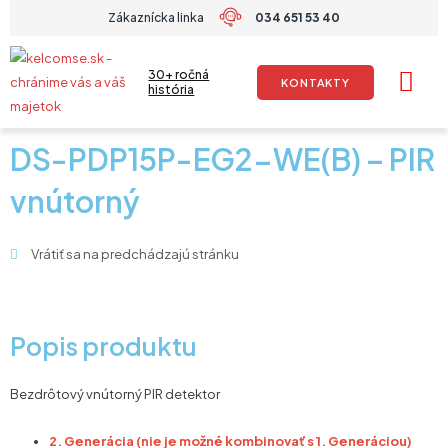
Preskočiť
Zákaznícka linka
034 651 53 40
na
obsah
30+ ročná
KONTAKTY
história
DS-PDP15P-EG2-WE(B) – PIR
vnútorný
Vrátiť sa na predchádzajú stránku
Popis produktu
Bezdrôtový vnútorný PIR detektor
2. Generácia (nie je možné kombinovať s 1. Generáciou)