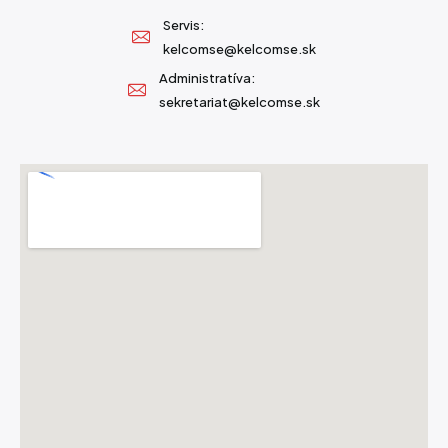
Servis:
kelcomse@kelcomse.sk
Administratíva:
sekretariat@kelcomse.sk