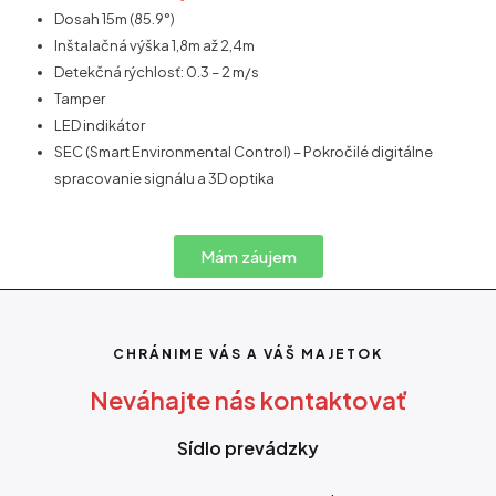
Dosah 15m (85.9°)
Inštalačná výška 1,8m až 2,4m
Detekčná rýchlosť: 0.3 – 2 m/s
Tamper
LED indikátor
SEC (Smart Environmental Control) – Pokročilé digitálne
spracovanie signálu a 3D optika
Mám záujem
CHRÁNIME VÁS A VÁŠ MAJETOK
Neváhajte nás kontaktovať
Sídlo prevádzky