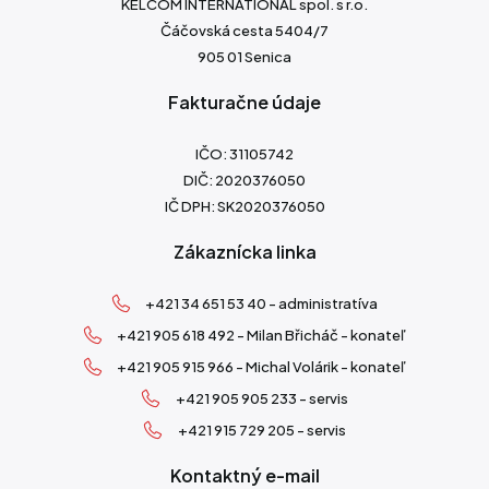
KELCOM INTERNATIONAL spol. s r.o.
Čáčovská cesta 5404/7
905 01 Senica
Fakturačne údaje
IČO: 31105742
DIČ: 2020376050
IČ DPH: SK2020376050
Zákaznícka linka
+421 34 651 53 40 - administratíva
+421 905 618 492 - Milan Břicháč - konateľ
+421 905 915 966 - Michal Volárik - konateľ
+421 905 905 233 - servis
+421 915 729 205 - servis
Kontaktný e-mail