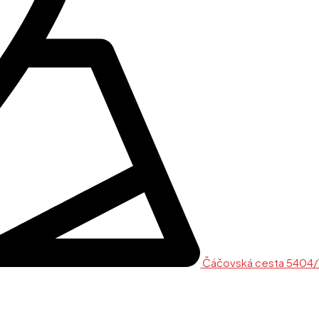
Čáčovská cesta 5404/