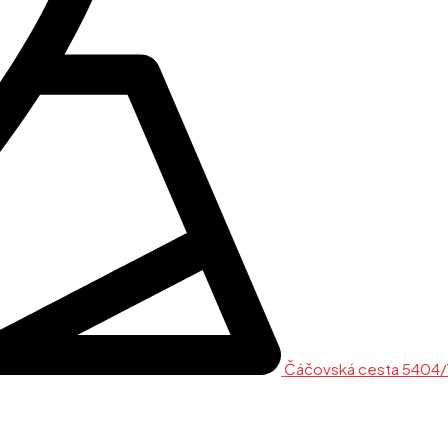
Čáčovská cesta 5404/