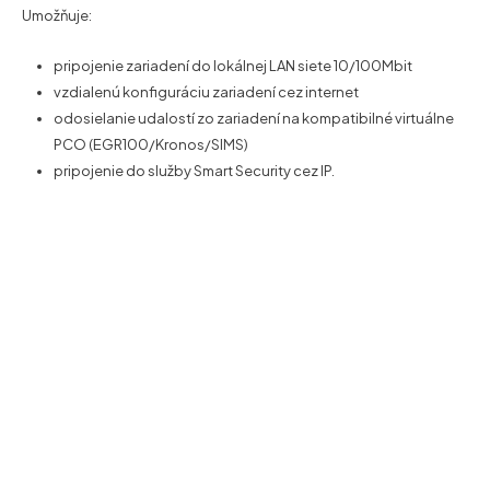
Umožňuje:
pripojenie zariadení do lokálnej LAN siete 10/100Mbit
vzdialenú konfiguráciu zariadení cez internet
odosielanie udalostí zo zariadení na kompatibilné virtuálne
PCO (EGR100/Kronos/SIMS)
pripojenie do služby Smart Security cez IP.