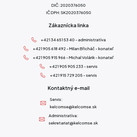
DIČ: 2020376050
IČ DPH: SK2020376050
Zákaznícka linka
+421 34 651 53 40 - administratíva
+421 905 618 492 - Milan Břicháč - konateľ
+421 905 915 966 - Michal Volárik - konateľ
+421 905 905 233 - servis
+421 915 729 205 - servis
Kontaktný e-mail
Servis:
kelcomse@kelcomse.sk
Administratíva:
sekretariat@kelcomse.sk