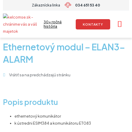
Preskočiť
Zákaznícka linka
034 651 53 40
na
obsah
30+ ročná
KONTAKTY
história
Ethernetový modul – ELAN3-
ALARM
Vrátiť sa na predchádzajú stránku
Popis produktu
ethernetový komunikátor
k ústredni ESIM384 a komunikátoru ET083