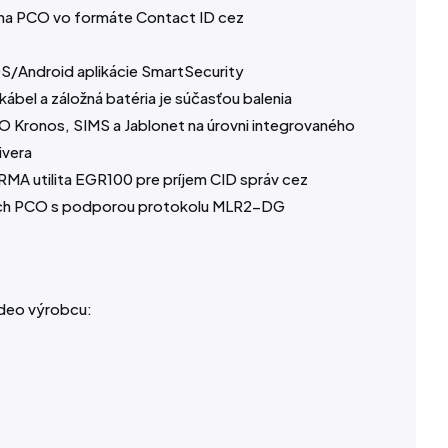
 na PCO vo formáte Contact ID cez
/Android aplikácie SmartSecurity
 kábel a záložná batéria je súčasťou balenia
O Kronos, SIMS a Jablonet na úrovni integrovaného
ivera
RMA
utilita EGR100 pre príjem CID správ cez
ích PCO s podporou protokolu MLR2-DG
ideo výrobcu: