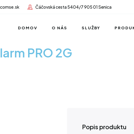
lcomse.sk
Čáčovská cesta 5404/7 905 01 Senica
DOMOV
O NÁS
SLUŽBY
PRODU
Alarm PRO 2G
Popis produktu