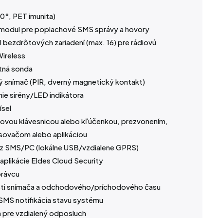
0°, PET imunita)
modul pre poplachové SMS správy a hovory
 bezdrôtových zariadení (max. 16) pre rádiovú
ireless
tná sonda
ný snímač (PIR, dverný magnetický kontakt)
nie sirény/LED indikátora
ísel
ovou klávesnicou alebo kľúčenkou, prezvonením,
sovačom alebo aplikáciou
z SMS/PC (lokálne USB/vzdialene GPRS)
aplikácie Eldes Cloud Security
rávcu
osti snímača a odchodového/príchodového času
SMS notifikácia stavu systému
 pre vzdialený odposluch