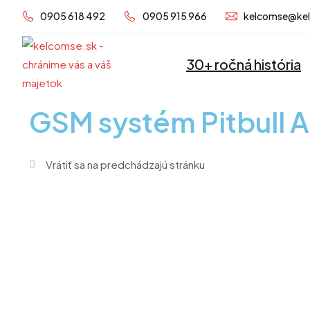
Preskočiť
0905 618 492
0905 915 966
kelcomse@ke
na
obsah
30+ ročná história
GSM systém Pitbull 
Vrátiť sa na predchádzajú stránku