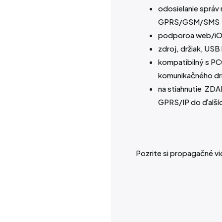
odosielanie správ
GPRS/GSM/SMS
podporoa web/iOS
zdroj, držiak, USB
kompatibilný s PC
komunikačného dr
na stiahnutie
ZDA
GPRS/IP do ďalš
Pozrite si propagačné v