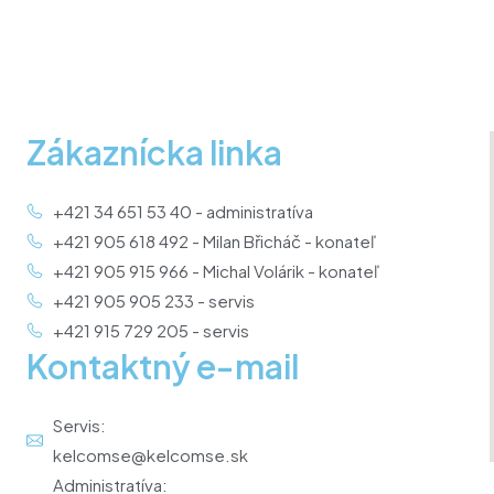
Zákaznícka linka
+421 34 651 53 40 - administratíva
+421 905 618 492 - Milan Břicháč - konateľ
+421 905 915 966 - Michal Volárik - konateľ
+421 905 905 233 - servis
+421 915 729 205 - servis
Kontaktný e-mail
Servis:
kelcomse@kelcomse.sk
Administratíva: