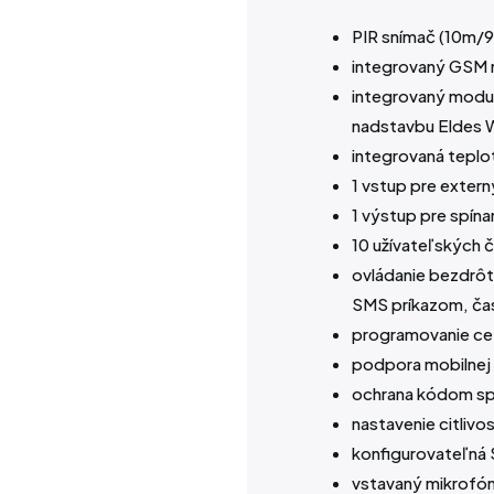
PIR snímač (10m/9
integrovaný GSM 
integrovaný modul
nadstavbu Eldes W
integrovaná teplo
1 vstup pre exter
1 výstup pre spína
10 užívateľských č
ovládanie bezdrôt
SMS príkazom, ča
programovanie ce
podpora mobilnej 
ochrana kódom sp
nastavenie citliv
konfigurovateľná 
vstavaný mikrofón