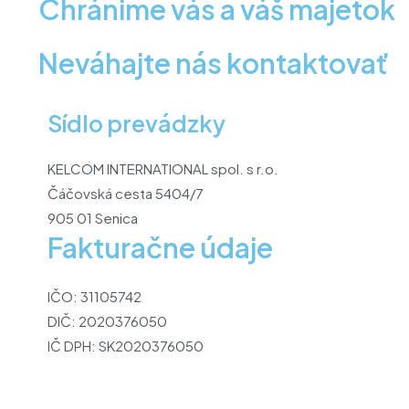
Chránime vás a váš majetok
Neváhajte nás kontaktovať
Sídlo prevádzky
KELCOM INTERNATIONAL spol. s r.o.
Čáčovská cesta 5404/7
905 01 Senica
Fakturačne údaje
IČO: 31105742
DIČ: 2020376050
IČ DPH: SK2020376050