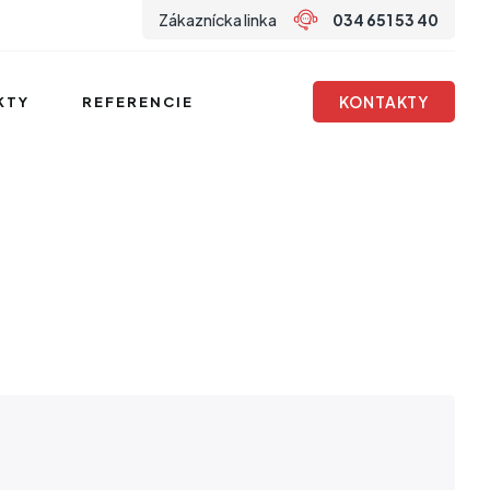
Zákaznícka linka
034 651 53 40
KONTAKTY
KTY
REFERENCIE