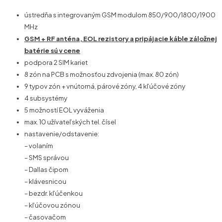
ústredňa s integrovaným GSM modulom 850/900/1800/1900
MHz
GSM + RF anténa, EOL rezistory a pripájacie káble záložnej
batérie sú v cene
podpora 2 SIM kariet
8 zón na PCB s možnosťou zdvojenia (max. 80 zón)
9 typov zón + vnútorná, párové zóny, 4 kľúčové zóny
4 subsystémy
5 možností EOL vyváženia
max. 10 užívateľských tel. čísel
nastavenie/odstavenie:
– volaním
– SMS správou
– Dallas čipom
– klávesnicou
– bezdr. kľúčenkou
– kľúčovou zónou
– časovačom