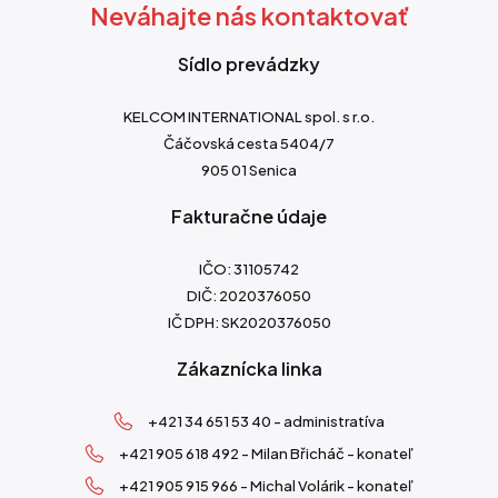
Neváhajte nás kontaktovať
Sídlo prevádzky
KELCOM INTERNATIONAL spol. s r.o.
Čáčovská cesta 5404/7
905 01 Senica
Fakturačne údaje
IČO: 31105742
DIČ: 2020376050
IČ DPH: SK2020376050
Zákaznícka linka
+421 34 651 53 40 - administratíva
+421 905 618 492 - Milan Břicháč - konateľ
+421 905 915 966 - Michal Volárik - konateľ