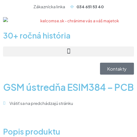
Preskočiť
Zákaznícka linka
034 651 53 40
na
obsah
30+ ročná história
Kontakty
GSM ústredňa ESIM384 – PCB
Vrátiť sa na predchádzajú stránku
Popis produktu