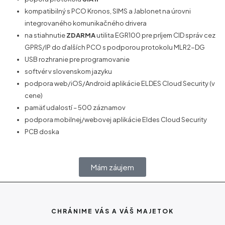
kompatibilný s PCO Kronos, SIMS a Jablonet na úrovni
integrovaného komunikačného drivera
na stiahnutie
ZDARMA
utilita EGR100 pre príjem CID správ cez
GPRS/IP do ďalších PCO s podporou protokolu MLR2-DG
USB rozhranie pre programovanie
softvér v slovenskom jazyku
podpora web/iOS/Android aplikácie ELDES Cloud Security (v
cene)
pamäť udalostí – 500 záznamov
podpora mobilnej/webovej aplikácie Eldes Cloud Security
PCB doska
Mám záujem
CHRÁNIME VÁS A VÁŠ MAJETOK