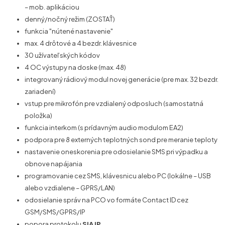
– mob. aplikáciou
denný/nočný režim (ZOSTAŤ)
funkcia "nútené nastavenie"
max. 4 drôtové a 4 bezdr. klávesnice
30 užívateľských kódov
4 OC výstupy na doske (max. 48)
integrovaný rádiový modul novej generácie (pre max. 32 bezdr.
zariadení)
vstup pre mikrofón pre vzdialený odposluch (samostatná
položka)
funkcia interkom (s prídavným audio modulom EA2)
podpora pre 8 externých teplotných sond pre meranie teploty
nastavenie oneskorenia pre odosielanie SMS pri výpadku a
obnove napájania
programovanie cez SMS, klávesnicu alebo PC (lokálne – USB
alebo vzdialene – GPRS/LAN)
odosielanie správ na PCO vo formáte Contact ID cez
GSM/SMS/GPRS/IP
popora protokolu
SIA IP