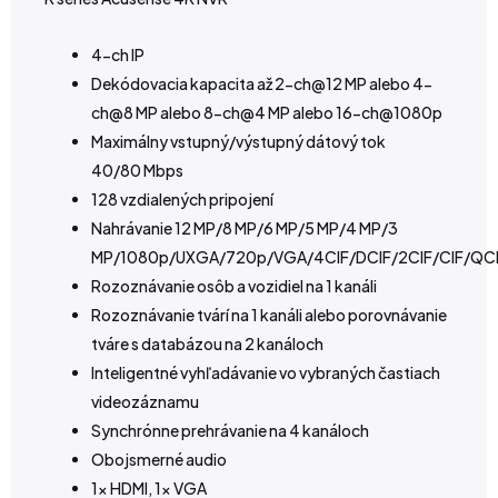
4-ch IP
Dekódovacia kapacita až 2-ch@12 MP alebo 4-
ch@8 MP alebo 8-ch@4 MP alebo 16-ch@1080p
Maximálny vstupný/výstupný dátový tok
40/80 Mbps
128 vzdialených pripojení
Nahrávanie 12 MP/8 MP/6 MP/5 MP/4 MP/3
MP/1080p/UXGA/720p/VGA/4CIF/DCIF/2CIF/CIF/QC
Rozoznávanie osôb a vozidiel na 1 kanáli
Rozoznávanie tvárí na 1 kanáli alebo porovnávanie
tváre s databázou na 2 kanáloch
Inteligentné vyhľadávanie vo vybraných častiach
videozáznamu
Synchrónne prehrávanie na 4 kanáloch
Obojsmerné audio
1x HDMI, 1x VGA