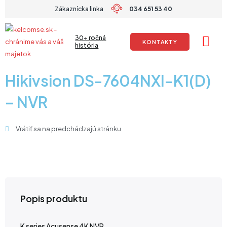
Preskočiť
Zákaznícka linka
034 651 53 40
na
obsah
30+ ročná
KONTAKTY
história
Hikivsion DS-7604NXI-K1(D)
– NVR
Vrátiť sa na predchádzajú stránku
Popis produktu
K series Acusense 4K NVR