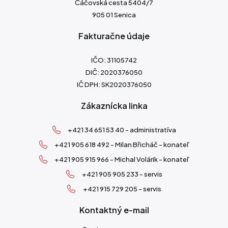
Čáčovská cesta 5404/7
905 01 Senica
Fakturačne údaje
IČO: 31105742
DIČ: 2020376050
IČ DPH: SK2020376050
Zákaznícka linka
+421 34 651 53 40 - administratíva
+421 905 618 492 - Milan Břicháč - konateľ
+421 905 915 966 - Michal Volárik - konateľ
+421 905 905 233 - servis
+421 915 729 205 - servis
Kontaktný e-mail