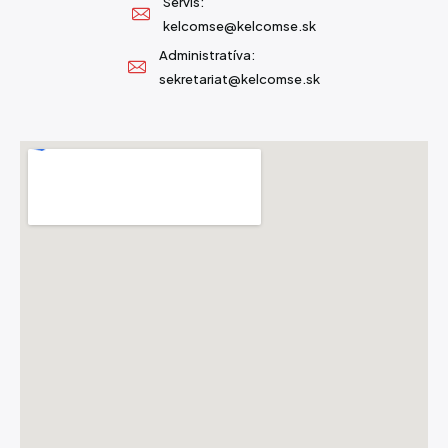
Servis:
kelcomse@kelcomse.sk
Administratíva:
sekretariat@kelcomse.sk