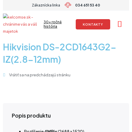
Preskočiť
Zákaznícka linka
034 651 53 40
na
obsah
30+ ročná
KONTAKTY
história
Hikvision DS-2CD1643G2-
IZ(2.8-12mm)
Vrátiť sa na predchádzajú stránku
Popis produktu
Rozlíšenie
4
MPix
(2688 x 1520)