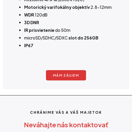
Motorický varifokálny objektív
2.8-12mm
WDR
120dB
3D DNR
IR prisvietenie
do 50m
microSD/SDHC/SDXC
slot do 256GB
IP67
MÁM ZÁUJEM
CHRÁNIME VÁS A VÁŠ MAJETOK
Neváhajte nás kontaktovať