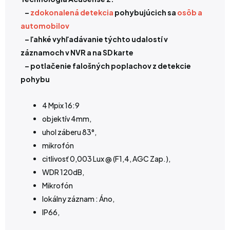
–
zdokonalená detekcia
pohybujúcich sa
osôb a
automobilov
– ľahké vyhľadávanie týchto udalostí v
záznamoch v NVR a na SD karte
– potlačenie falošných poplachov z detekcie
pohybu
4 Mpix 16:9
objektív 4mm,
uhol záberu 83°,
mikrofón
citlivosť 0,003 Lux @ (F1,4, AGC Zap.),
WDR 120dB,
Mikrofón
lokálny záznam : Áno,
IP66,