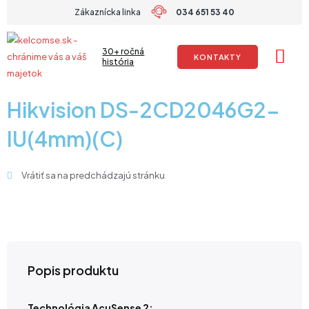
Preskočiť
Zákaznícka linka
034 651 53 40
na
obsah
30+ ročná
KONTAKTY
história
Hikvision DS-2CD2046G2-
IU(4mm)(C)
Vrátiť sa na predchádzajú stránku
Popis produktu
Technológia AcuSense 2: