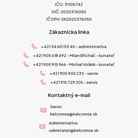
IČO: 31105742
DIČ: 2020376050
IČ DPH: SK2020376050
Zákaznícka linka
+421 34 651 53 40 - administratíva
+421 905 618 492 - Milan Břicháč - konateľ
+421 905 915 966 - Michal Volárik - konateľ
+421 905 905 233 - servis
+421 915 729 205 - servis
Kontaktný e-mail
Servis:
kelcomse@kelcomse.sk
Administratíva:
sekretariat@kelcomse.sk