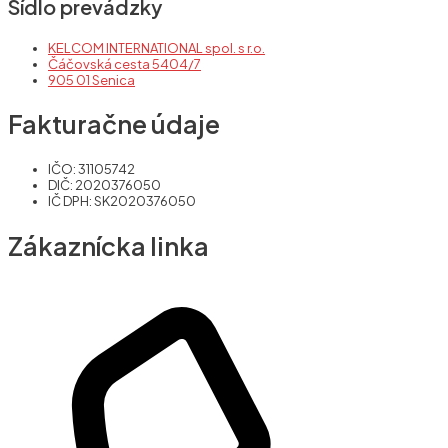
Sídlo prevádzky
KELCOM INTERNATIONAL spol. s r.o.
Čáčovská cesta 5404/7
905 01 Senica
Fakturačne údaje
IČO: 31105742
DIČ: 2020376050
IČ DPH: SK2020376050
Zákaznícka linka