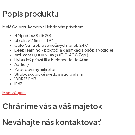
Popis produktu
Malá ColorVu kamera s Hybridným prísvitom
4 Mpix (2688 x 1520)
objektív 2,8mm, 111,9°
ColorVu – zobrazenie živých farieb 24/7
Deep learning – pokročilá klasifikácia osôb a vozidiel
citlivosť 0,0005 Lux
@ (F1,0, AGC Zap.)
Hybridný prísvit IR a Biele svetlo do 40m
Audio 1/1
Zabudovaný mikrofón
Stroboskopické svetlo a audio alarm
WDR 130dB
IP67
Mám záujem
Chránime vás a váš majetok
Neváhajte nás kontaktovať