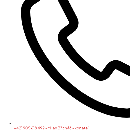
+421 905 618 492 - Milan Břicháč - konateľ