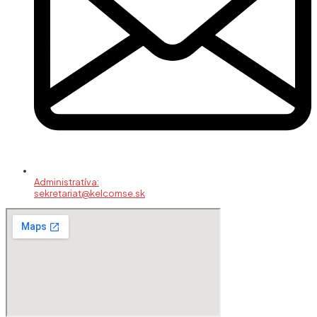
Administratíva:
sekretariat@kelcomse.sk