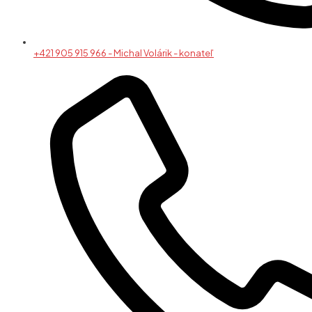
+421 905 915 966 - Michal Volárik - konateľ