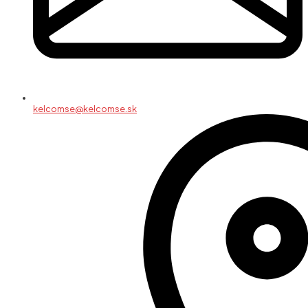
kelcomse@kelcomse.sk