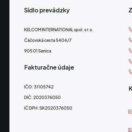
Sídlo prevádzky
Z
KELCOM INTERNATIONAL spol. s r.o.
Čáčovská cesta 5404/7
905 01 Senica
Fakturačne údaje
IČO: 31105742
K
DIČ: 2020376050
IČ DPH: SK2020376050