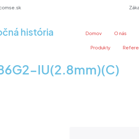
comse.sk
Záka
očná história
Domov
O nás
Produkty
Refere
086G2-IU(2.8mm)(C)