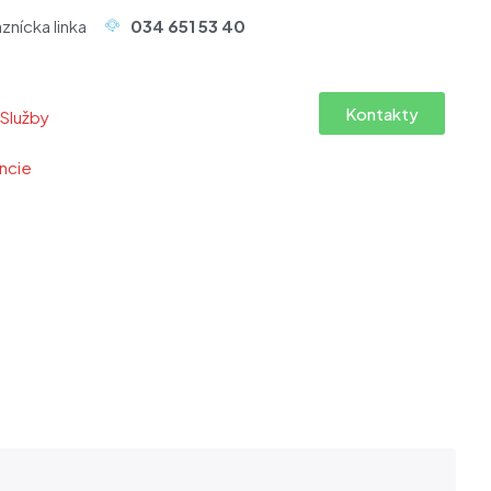
znícka linka
034 651 53 40
Kontakty
Služby
ncie