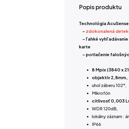
Popis produktu
Technológia AcuSense
–
zdokonalená detek
– ľahké vyhľadávanie 
karte
– potlačenie falošný
8
Mpix (3840 x 2
objektív 2,8mm,
uhol záberu 102°,
Mikrofón
citlivosť 0,003 
WDR 120dB,
lokálny záznam : 
IP66