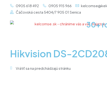
Preskočiť
0905 618 492
0905 915 966
kelcomse@kel
na
Čáčovská cesta 5404/7 905 01 Senica
obsah
30+ r
Hikvision DS-2CD2
Vrátiť sa na predchádzajú stránku