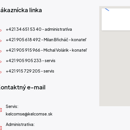
ákaznícka linka
+421 34 651 53 40 - administratíva
+421 905 618 492 - Milan Břicháč - konateľ
+421 905 915 966 - Michal Volárik - konateľ
+421 905 905 233 - servis
+421 915 729 205 - servis
ontaktný e-mail
Servis:
kelcomse@kelcomse.sk
Administratíva: