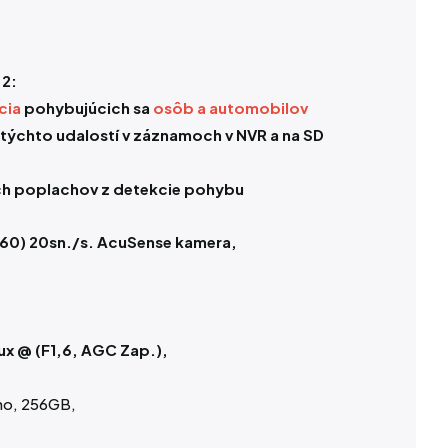
 2:
cia
pohybujúcich sa
osôb a automobilov
týchto udalostí v záznamoch v NVR a na SD
ch poplachov z detekcie pohybu
160) 20sn./s. AcuSense kamera,
Lux @ (F1,6, AGC Zap.),
áno, 256GB,