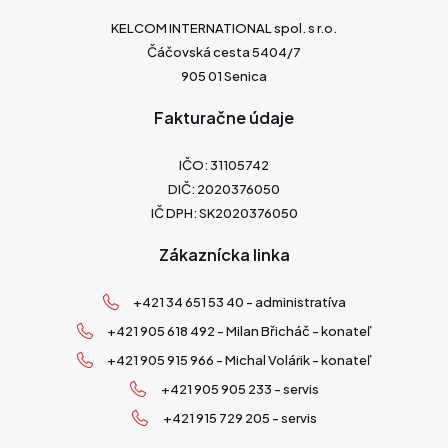
KELCOM INTERNATIONAL spol. s r.o.
Čáčovská cesta 5404/7
905 01 Senica
Fakturačne údaje
IČO: 31105742
DIČ: 2020376050
IČ DPH: SK2020376050
Zákaznícka linka
+421 34 651 53 40 - administratíva
+421 905 618 492 - Milan Břicháč - konateľ
+421 905 915 966 - Michal Volárik - konateľ
+421 905 905 233 - servis
+421 915 729 205 - servis