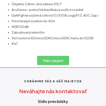
Objektív 2,8mm, uhol záberu 105,1°
AcuSense – pokročilá klasifikácia osôb a vozidiel
DarkFighter zvýšená citlivosť 0,0008 Lux @ (F1,0, AGC Zap.)
Prísvit bielym svetlom do 40m
WDR 120dB
Zabudovaný mikrofón
Slot na microSD/microSDHC/microSDXC kartu do 512GB
IP67
Mám záujem
CHRÁNIME VÁS A VÁŠ MAJETOK
Neváhajte nás kontaktovať
Sídlo prevádzky