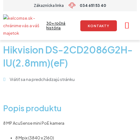
Preskočiť
Zákaznícka linka
034 651 53 40
na
obsah
30+ ročná
KONTAKTY
história
Hikvision DS-2CD2086G2H-
IU(2.8mm)(eF)
Vrátiť sa na predchádzajú stránku
Popis produktu
8 MP AcuSense mini PoE kamera
8 Mpix (3840 x 2160)